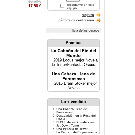
18.50 €
recordarme en este
17.58 €
equipo
registro
pérdida de contraseña
lista de los deseos
Premios
La Cabaña del Fin del
Mundo
2019 Locus mejor Novela
de Terror/Fantasía Oscura
Una Cabeza Llena de
Fantasmas
2015 Bram Stoker mejor
Novela
Lo + vendido
Una Cabeza Llena de
Fantasmas
Desaparición en la Roca del
Diablo
El Club de los Portaféretros
Jot Down: Terror
Una Película de Terror
La Canción del Superviviente