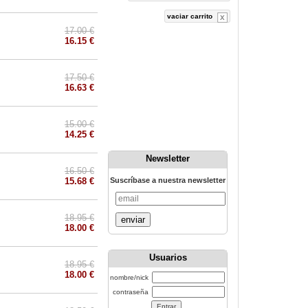
vaciar carrito
17.00 €
16.15 €
17.50 €
16.63 €
15.00 €
14.25 €
Newsletter
16.50 €
15.68 €
Suscríbase a nuestra newsletter
18.95 €
enviar
18.00 €
Usuarios
18.95 €
18.00 €
nombre/nick
contraseña