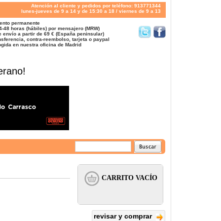
Atención al cliente y pedidos por teléfono: 913771344
lunes-jueves de 9 a 14 y de 15:30 a 18 / viernes de 9 a 13
ento permanente
4-48 horas (hábiles) por mensajero (MRW)
 envío a partir de 69 € (España peninsular)
sferencia, contra-reembolso, tarjeta o paypal
gida en nuestra oficina de Madrid
erano!
revisar y comprar