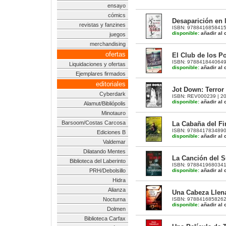
ensayo
cómics
Desaparición en 
revistas y fanzines
ISBN: 9788416858415 |
disponible:
añadir al c
juegos
merchandising
ofertas
El Club de los Po
ISBN: 9788418440649 |
Liquidaciones y ofertas
disponible:
añadir al c
Ejemplares firmados
editoriales
Jot Down: Terror
Cyberdark
ISBN: REV000239 | 200 
disponible:
añadir al c
Alamut/Bibliópolis
Minotauro
Barsoom/Costas Carcosa
La Cabaña del F
ISBN: 9788417834890 |
Ediciones B
disponible:
añadir al c
Valdemar
Dilatando Mentes
La Canción del S
Biblioteca del Laberinto
ISBN: 9788419680341 |
disponible:
añadir al c
PRH/Debolsillo
Hidra
Alianza
Una Cabeza Llen
ISBN: 9788416858262 |
Nocturna
disponible:
añadir al c
Dolmen
Biblioteca Carfax