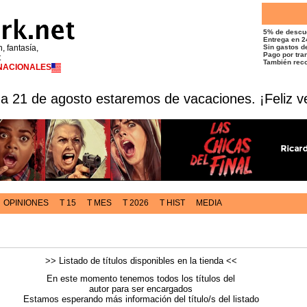
5% de descu
Entrega en 2
n, fantasía,
Sin gastos de
Pago por tran
t
También reco
RNACIONALES
 a 21 de agosto estaremos de vacaciones. ¡Feliz v
OPINIONES
T 15
T MES
T 2026
T HIST
MEDIA
>> Listado de títulos disponibles en la tienda <<
En este momento tenemos todos los títulos del
autor para ser encargados
Estamos esperando más información del título/s del listado