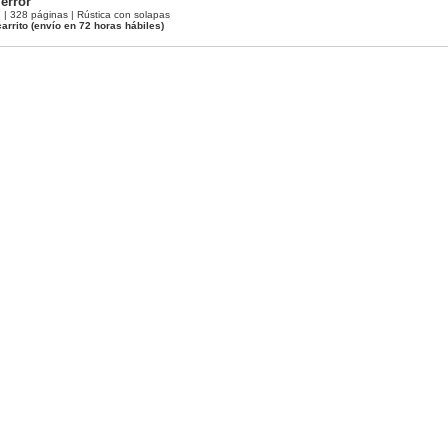
error
 328 páginas | Rústica con solapas
arrito
(envío en 72 horas hábiles)