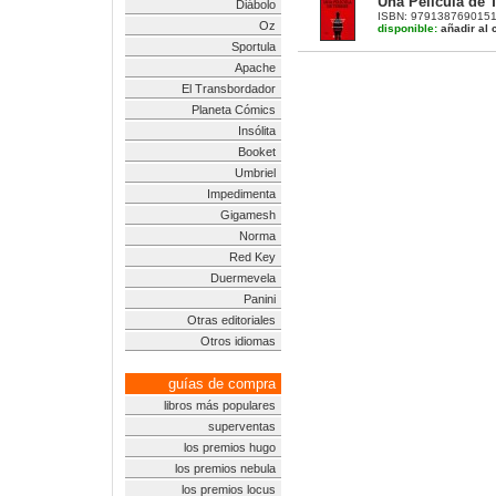
Una Película de T
Diábolo
ISBN: 9791387690151 |
Oz
disponible:
añadir al c
Sportula
Apache
El Transbordador
Planeta Cómics
Insólita
Booket
Umbriel
Impedimenta
Gigamesh
Norma
Red Key
Duermevela
Panini
Otras editoriales
Otros idiomas
guías de compra
libros más populares
superventas
los premios hugo
los premios nebula
los premios locus