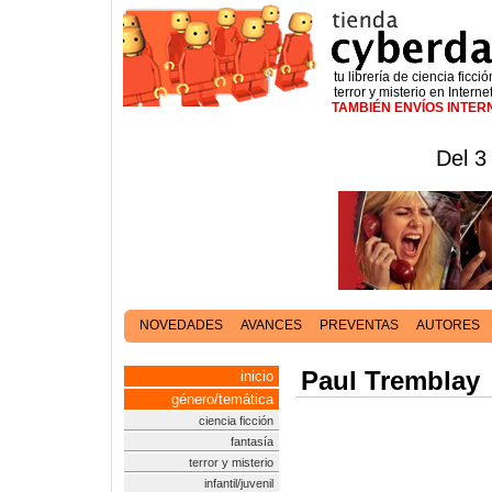
tu librería de ciencia ficció
terror y misterio en Interne
TAMBIÉN ENVÍOS INTE
Del 3
NOVEDADES
AVANCES
PREVENTAS
AUTORES
Paul Tremblay
inicio
género/temática
ciencia ficción
fantasía
terror y misterio
infantil/juvenil