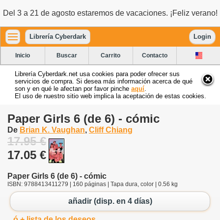
Del 3 a 21 de agosto estaremos de vacaciones. ¡Feliz verano!
Librería Cyberdark
Login
Inicio
Buscar
Carrito
Contacto
Librería Cyberdark.net usa cookies para poder ofrecer sus
servicios de compra. Si desea más información acerca de qué
son y en qué le afectan por favor pinche
aquí
.
El uso de nuestro sitio web implica la aceptación de estas cookies.
Paper Girls 6 (de 6) - cómic
De
Brian K. Vaughan
,
Cliff Chiang
17.95 €
17.05 €
Paper Girls 6 (de 6) - cómic
ISBN: 9788413411279 | 160 páginas | Tapa dura, color | 0.56 kg
añadir (disp. en 4 días)
ó + lista de los deseos