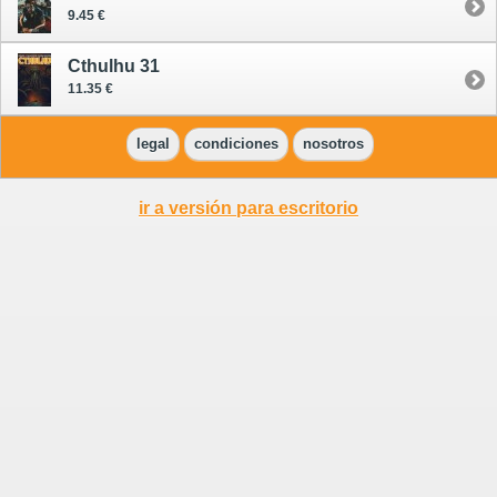
9.45 €
Cthulhu 31
11.35 €
legal
condiciones
nosotros
ir a versión para escritorio