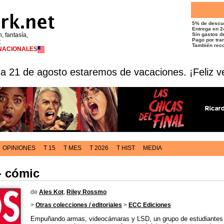
5% de descu
Entrega en 2
n, fantasía,
Sin gastos de
Pago por tran
t
También reco
RNACIONALES
 a 21 de agosto estaremos de vacaciones. ¡Feliz v
OPINIONES
T 15
T MES
T 2026
T HIST
MEDIA
- cómic
de
Ales Kot
,
Riley Rossmo
>
Otras colecciones / editoriales
>
ECC Ediciones
Empuñando armas, videocámaras y LSD, un grupo de estudiantes d