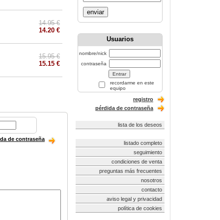
enviar
14.95 €
14.20 €
Usuarios
nombre/nick
15.95 €
15.15 €
contraseña
recordarme en este
equipo
registro
pérdida de contraseña
lista de los deseos
ida de contraseña
listado completo
seguimiento
condiciones de venta
preguntas más frecuentes
nosotros
contacto
aviso legal y privacidad
política de cookies