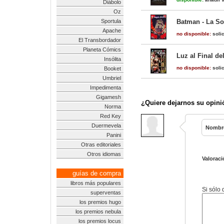
Diábolo
Oz
Sportula
Batman - La S
Apache
no disponible:
solic
El Transbordador
Planeta Cómics
Luz al Final de
Insólita
no disponible:
solic
Booket
Umbriel
Impedimenta
Gigamesh
¿Quiere dejarnos su opini
Norma
Red Key
Duermevela
Nombr
Panini
Otras editoriales
Otros idiomas
Valoraci
guías de compra
libros más populares
Si sólo
superventas
los premios hugo
los premios nebula
los premios locus