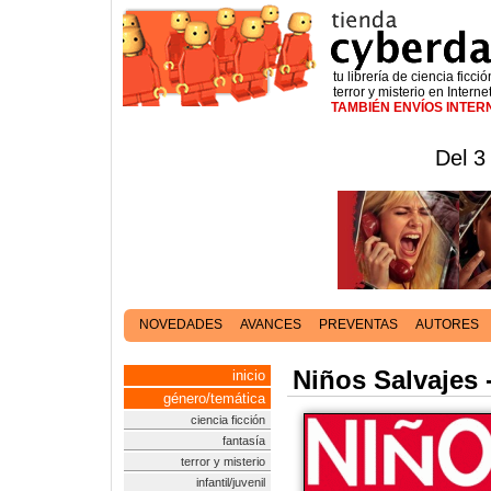
tu librería de ciencia ficció
terror y misterio en Interne
TAMBIÉN ENVÍOS INTE
Del 3
NOVEDADES
AVANCES
PREVENTAS
AUTORES
Niños Salvajes 
inicio
género/temática
ciencia ficción
fantasía
terror y misterio
infantil/juvenil