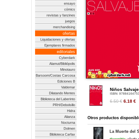
ensayo
cómics
revistas y fanzines
juegos
merchandising
ofertas
Liquidaciones y ofertas
Ejemplares firmados
editoriales
Cyberdark
Alamut/Bibliópolis
Minotauro
Barsoom/Costas Carcosa
Ediciones B
Valdemar
Niños Salvaje
Dilatando Mentes
ISBN:
9788416475
Biblioteca del Laberinto
6.50 €
6.18
€
PRH/Debolsillo
Hidra
Alianza
Otros productos disponibl
Nocturna
Dolmen
La Muerte del 
Biblioteca Carfax
disponible:
añadir a