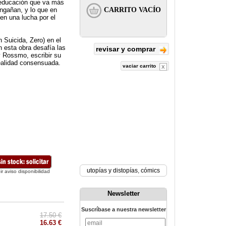
eeducación que va más
engañan, y lo que en
 en una lucha por el
 Suicida, Zero) en el
 esta obra desafía las
revisar y comprar
y Rossmo, escribir su
realidad consensuada.
vaciar carrito
utopías y distopías
,
cómics
ir aviso disponibilidad
Newsletter
Suscríbase a nuestra newsletter
17.50 €
16.63 €