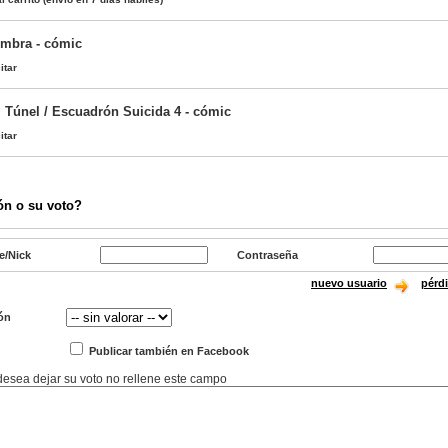
ombra - cómic
itar
l Túnel / Escuadrón Suicida 4 - cómic
itar
ón o su voto?
e/Nick
Contraseña
nuevo usuario
pérd
ón
Publicar también en Facebook
 desea dejar su voto no rellene este campo