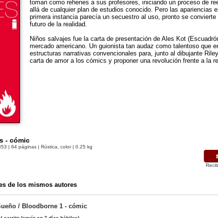
toman como rehenes a sus profesores, iniciando un proceso de r
allá de cualquier plan de estudios conocido. Pero las apariencias 
primera instancia parecía un secuestro al uso, pronto se convierte
futuro de la realidad.
Niños salvajes fue la carta de presentación de Ales Kot (Escuadrón
mercado americano. Un guionista tan audaz como talentoso que en
estructuras narrativas convencionales para, junto al dibujante Rile
carta de amor a los cómics y proponer una revolución frente a la 
s - cómic
353
| 64 páginas | Rústica, color | 0.25 kg
Recib
es de los mismos autores
Sueño / Bloodborne 1 - cómic
l carrito
(envío en 7 días hábiles)