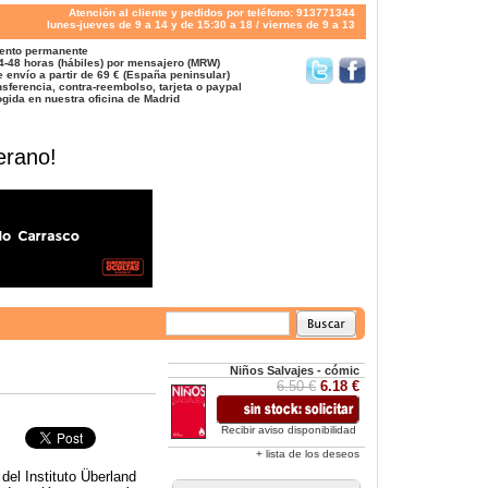
Atención al cliente y pedidos por teléfono: 913771344
lunes-jueves de 9 a 14 y de 15:30 a 18 / viernes de 9 a 13
ento permanente
4-48 horas (hábiles) por mensajero (MRW)
 envío a partir de 69 € (España peninsular)
sferencia, contra-reembolso, tarjeta o paypal
gida en nuestra oficina de Madrid
erano!
Niños Salvajes - cómic
6.50 €
6.18 €
Recibir aviso disponibilidad
+ lista de los deseos
el Instituto Überland