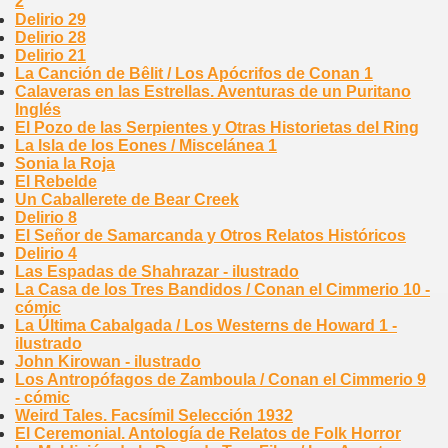
2
Delirio 29
Delirio 28
Delirio 21
La Canción de Bêlit / Los Apócrifos de Conan 1
Calaveras en las Estrellas. Aventuras de un Puritano
Inglés
El Pozo de las Serpientes y Otras Historietas del Ring
La Isla de los Eones / Miscelánea 1
Sonia la Roja
El Rebelde
Un Caballerete de Bear Creek
Delirio 8
El Señor de Samarcanda y Otros Relatos Históricos
Delirio 4
Las Espadas de Shahrazar - ilustrado
La Casa de los Tres Bandidos / Conan el Cimmerio 10 -
cómic
La Última Cabalgada / Los Westerns de Howard 1 -
ilustrado
John Kirowan - ilustrado
Los Antropófagos de Zamboula / Conan el Cimmerio 9
- cómic
Weird Tales. Facsímil Selección 1932
El Ceremonial. Antología de Relatos de Folk Horror