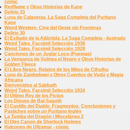
cómic
Redflame y Otras Historias de Kane
Delirio 33
Luna de Calaveras. La Saga Completa del Puritano
Kane
Weird Western. Cine del Oeste sin Fronteras
Delirio 30
El Exiliado de la Atlántida. La Saga Completa - ilustrado
Weird Tales. Facsímil Selección 1938
Weird Tales. Facsímil Selección 1929
Canciones de un Juglar Loco (Poemas)
La Venganza de Vulmea el Negro y Otras Historias de
Golden Fleece
El Libro Negro. Relatos de los Mitos de Cthulhu
Luna de Zambebwei y Otros Cuentos de Vudú y Magia
Africana
Bienvenidos al Sabbath
Weird Tales. Facsímil Selección 1934
El Último Rey de los Pictos
Los Dioses de Bal-Sagoth
El Castillo del Diablo. Fragmentos, Conclusiones y
Pastiches sobre un Puritano Inglés
La Tumba del Dragón / Miscelánea 2
El Otro Canon de Sherlock Holmes
Halcones de Ultramar - cómic