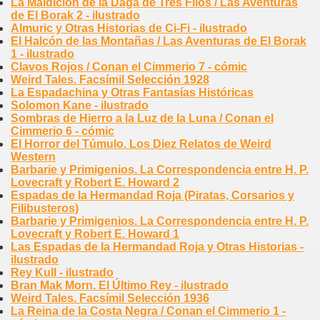
La Maldición de la Daga de Tres Filos / Las Aventuras
de El Borak 2 - ilustrado
Almuric y Otras Historias de Ci-Fi - ilustrado
El Halcón de las Montañas / Las Aventuras de El Borak
1 - ilustrado
Clavos Rojos / Conan el Cimmerio 7 - cómic
Weird Tales. Facsímil Selección 1928
La Espadachina y Otras Fantasías Históricas
Solomon Kane - ilustrado
Sombras de Hierro a la Luz de la Luna / Conan el
Cimmerio 6 - cómic
El Horror del Túmulo. Los Diez Relatos de Weird
Western
Barbarie y Primigenios. La Correspondencia entre H. P.
Lovecraft y Robert E. Howard 2
Espadas de la Hermandad Roja (Piratas, Corsarios y
Filibusteros)
Barbarie y Primigenios. La Correspondencia entre H. P.
Lovecraft y Robert E. Howard 1
Las Espadas de la Hermandad Roja y Otras Historias -
ilustrado
Rey Kull - ilustrado
Bran Mak Morn. El Último Rey - ilustrado
Weird Tales. Facsímil Selección 1936
La Reina de la Costa Negra / Conan el Cimmerio 1 -