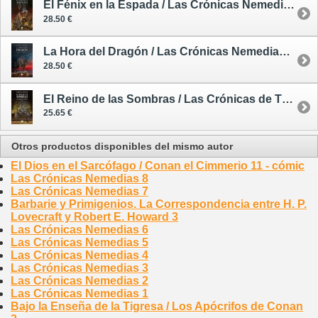
El Fénix en la Espada / Las Crónicas Nemedias 3
28.50 €
La Hora del Dragón / Las Crónicas Nemedias 4 - rústica
28.50 €
El Reino de las Sombras / Las Crónicas de Thuria
25.65 €
Otros productos disponibles del mismo autor
El Dios en el Sarcófago / Conan el Cimmerio 11 - cómic
Las Crónicas Nemedias 8
Las Crónicas Nemedias 7
Barbarie y Primigenios. La Correspondencia entre H. P.
Lovecraft y Robert E. Howard 3
Las Crónicas Nemedias 6
Las Crónicas Nemedias 5
Las Crónicas Nemedias 4
Las Crónicas Nemedias 3
Las Crónicas Nemedias 2
Las Crónicas Nemedias 1
Bajo la Enseña de la Tigresa / Los Apócrifos de Conan