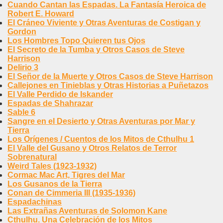
Cuando Cantan las Espadas. La Fantasía Heroica de
Robert E. Howard
El Cráneo Viviente y Otras Aventuras de Costigan y
Gordon
Los Hombres Topo Quieren tus Ojos
El Secreto de la Tumba y Otros Casos de Steve
Harrison
Delirio 3
El Señor de la Muerte y Otros Casos de Steve Harrison
Callejones en Tinieblas y Otras Historias a Puñetazos
El Valle Perdido de Iskander
Espadas de Shahrazar
Sable 6
Sangre en el Desierto y Otras Aventuras por Mar y
Tierra
Los Orígenes / Cuentos de los Mitos de Cthulhu 1
El Valle del Gusano y Otros Relatos de Terror
Sobrenatural
Weird Tales (1923-1932)
Cormac Mac Art, Tigres del Mar
Los Gusanos de la Tierra
Conan de Cimmeria III (1935-1936)
Espadachinas
Las Extrañas Aventuras de Solomon Kane
Cthulhu. Una Celebración de los Mitos