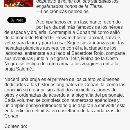
dispuesto a hollar con sus sandalias los
engalanados tronos de la Tierra.
—Las crónicas nemedias
Acompáñanos en un fascinante recorrido
por la vida del más famosos de los héroes
de espada y brujería. Contempla a Conan tal como salió
de la mano de Robert E. Howard: hosco, amoral, salvaje,
veloz para la ira y para la risa. Sigue sus andanzas por las
nevadas planicies aesires, ve con él a la ciudad de los
ladrones, enfréntate a su lado al Sacerdote Rojo, comparte
sus aventuras junto a la tigresa Belit, Reina de la Costa
Negra, sé testigo de cómo arma a los zuagires contra la
bruja Salomé...
Nacerá una bruja es el primero de los cuatro volúmenes
dedicados a las historias originales de Conan, tal como las
concibió su creador, sin añadidos ni modificaciones de
otros y ordenadas de acuerdo a la biografía del personaje.
Cada volumen se completa con numerosos apéndices y
un amplio ensayo introductorio que aspiran a convertir esta
en la edición definitiva en castellano de las andanzas de
Conan.
Contenido: