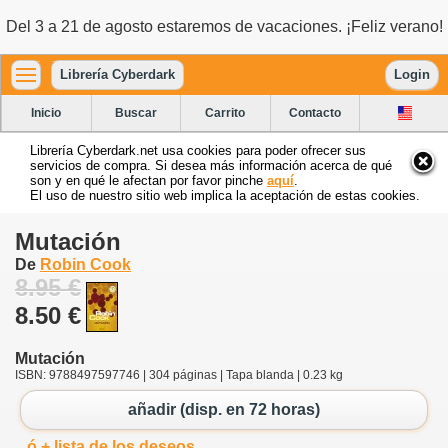
Del 3 a 21 de agosto estaremos de vacaciones. ¡Feliz verano!
Librería Cyberdark
Login
Inicio
Buscar
Carrito
Contacto
Librería Cyberdark.net usa cookies para poder ofrecer sus
servicios de compra. Si desea más información acerca de qué
son y en qué le afectan por favor pinche
aquí
.
El uso de nuestro sitio web implica la aceptación de estas cookies.
Mutación
De
Robin Cook
8.95 €
8.50 €
Mutación
ISBN: 9788497597746 | 304 páginas | Tapa blanda | 0.23 kg
añadir (disp. en 72 horas)
ó + lista de los deseos