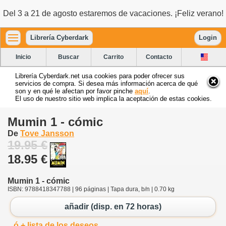
Del 3 a 21 de agosto estaremos de vacaciones. ¡Feliz verano!
Librería Cyberdark
Login
Inicio
Buscar
Carrito
Contacto
Librería Cyberdark.net usa cookies para poder ofrecer sus
servicios de compra. Si desea más información acerca de qué
son y en qué le afectan por favor pinche
aquí
.
El uso de nuestro sitio web implica la aceptación de estas cookies.
Mumin 1 - cómic
De
Tove Jansson
19.95 €
18.95 €
Mumin 1 - cómic
ISBN: 9788418347788 | 96 páginas | Tapa dura, b/n | 0.70 kg
añadir (disp. en 72 horas)
ó + lista de los deseos