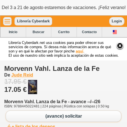
Del 3 a 21 de agosto estaremos de vacaciones. ¡Feliz verano!
Librería Cyberdark
Login
Inicio
Buscar
Carrito
Contacto
Librería Cyberdark.net usa cookies para poder ofrecer sus
servicios de compra. Si desea más información acerca de qué
son y en qué le afectan por favor pinche
aquí
.
El uso de nuestro sitio web implica la aceptación de estas cookies.
Morvenn Vahl. Lanza de la Fe
De
Jude Reid
17.95 €
17.05 €
Morvenn Vahl. Lanza de la Fe - avance --/--/26
ISBN: 9788445022481 | 224 páginas | Rústica con solapas | 0.50 kg
(avance) solicitar
ó + lista de los deseos