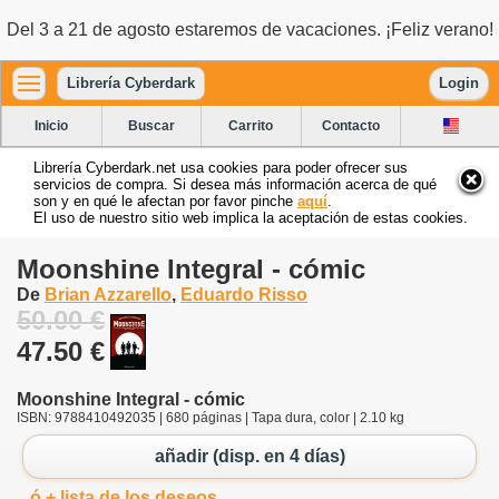
Del 3 a 21 de agosto estaremos de vacaciones. ¡Feliz verano!
Librería Cyberdark
Login
Inicio
Buscar
Carrito
Contacto
Librería Cyberdark.net usa cookies para poder ofrecer sus
servicios de compra. Si desea más información acerca de qué
son y en qué le afectan por favor pinche
aquí
.
El uso de nuestro sitio web implica la aceptación de estas cookies.
Moonshine Integral - cómic
De
Brian Azzarello
,
Eduardo Risso
50.00 €
47.50 €
Moonshine Integral - cómic
ISBN: 9788410492035 | 680 páginas | Tapa dura, color | 2.10 kg
añadir (disp. en 4 días)
ó + lista de los deseos