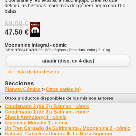
Moonshine y reúne al aclamado equipo creativo que
definió las historias modernas del género negro con 100
balas.
50.00 €
47.50 €
Moonshine Integral - cómic
ISBN: 9788410492035 | 680 páginas | Tapa dura, color | 2.10 kg
añadir (disp. en 4 días)
ó + lista de los deseos
Secciones
Planeta Cómics
>
Otras series (p)
Otros productos disponibles de los mismos autores
Condenado 2 (de 2) / Batman - cómic
Condenado 1 (de 2) / Batman - cómic
Shock Anthology 1 - cómic
American Monster 1 - cómic
Un Tren Cargado de Sufrimiento / Moonshine 2 - cómic
Batman: Caballero Oscuro III. La Raza Superior