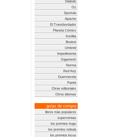
Diábolo
Oz
Sportula
Apache
El Transbordador
Planeta Cómics
Insólita
Booket
Umbriel
Impedimenta
Gigamesh
Norma
Red Key
Duermevela
Panini
Otras editoriales
Otros idiomas
guías de compra
libros más populares
superventas
los premios hugo
los premios nebula
los premios locus