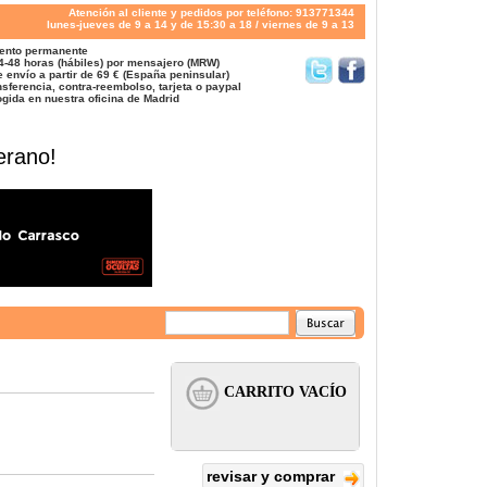
Atención al cliente y pedidos por teléfono: 913771344
lunes-jueves de 9 a 14 y de 15:30 a 18 / viernes de 9 a 13
ento permanente
4-48 horas (hábiles) por mensajero (MRW)
 envío a partir de 69 € (España peninsular)
sferencia, contra-reembolso, tarjeta o paypal
gida en nuestra oficina de Madrid
erano!
revisar y comprar