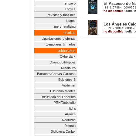
El Ascenso de N
ensayo
ISBN: 9788445006191 |
cómics
no disponible:
solicit
revistas y fanzines
juegos
Los Ángeles Caíd
merchandising
ISBN: 9788445003190 |
no disponible:
solicit
ofertas
Liquidaciones y ofertas
Ejemplares firmados
editoriales
Cyberdark
Alamut/Bibliópolis
Minotauro
Barsoom/Costas Carcosa
Ediciones B
Valdemar
Dilatando Mentes
Biblioteca del Laberinto
PRH/Debolsillo
Hidra
Alianza
Nocturna
Dolmen
Biblioteca Carfax