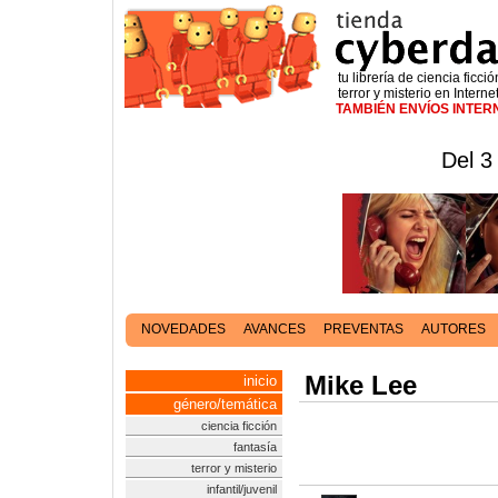
tu librería de ciencia ficció
terror y misterio en Interne
TAMBIÉN ENVÍOS INTE
Del 3
NOVEDADES
AVANCES
PREVENTAS
AUTORES
Mike Lee
inicio
género/temática
ciencia ficción
fantasía
terror y misterio
infantil/juvenil