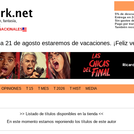
5% de descu
Entrega en 2
n, fantasía,
Sin gastos de
Pago por tran
t
También reco
RNACIONALES
 a 21 de agosto estaremos de vacaciones. ¡Feliz v
OPINIONES
T 15
T MES
T 2026
T HIST
MEDIA
>> Listado de títulos disponibles en la tienda <<
En este momento estamos reponiendo los títulos de este autor