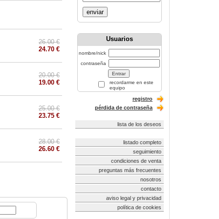
enviar
Usuarios
26.00 €
24.70 €
nombre/nick
contraseña
20.00 €
19.00 €
recordarme en este
equipo
registro
25.00 €
pérdida de contraseña
23.75 €
lista de los deseos
28.00 €
listado completo
26.60 €
seguimiento
condiciones de venta
preguntas más frecuentes
nosotros
contacto
aviso legal y privacidad
política de cookies