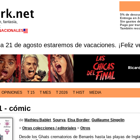
5% de descu
Entrega en 2
n, fantasía,
Sin gastos de
Pago por tran
t
También reco
RNACIONALES
 a 21 de agosto estaremos de vacaciones. ¡Feliz v
OPINIONES
T 15
T MES
T 2026
T HIST
MEDIA
1 - cómic
de
Mathieu Bablet
,
Sourya
,
Elsa Bordier
,
Guillaume Singelin
>
Otras colecciones / editoriales
>
Otros
Desde los Ghats crematorios de Benarés hasta las playas de Inglat