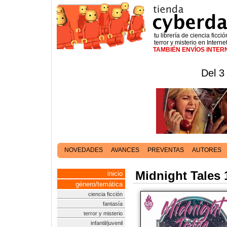
tu librería de ciencia ficció
terror y misterio en Interne
TAMBIÉN ENVÍOS INTE
Del 3
NOVEDADES
AVANCES
PREVENTAS
AUTORES
Midnight Tales 
inicio
género/temática
ciencia ficción
fantasía
terror y misterio
infantil/juvenil