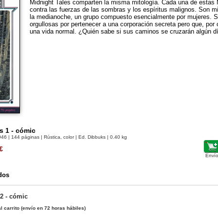
Midnight Tales comparten la misma mitología. Cada una de estas M
contra las fuerzas de las sombras y los espíritus malignos. Son 
la medianoche, un grupo compuesto esencialmente por mujeres. S
orgullosas por pertenecer a una corporación secreta pero que, por o
una vida normal. ¿Quién sabe si sus caminos se cruzarán algún d
s 1 - cómic
946
| 144 páginas | Rústica, color | Ed. Dibbuks | 0.40 kg
€
Envío
dos
2 - cómic
l carrito
(envío en 72 horas hábiles)