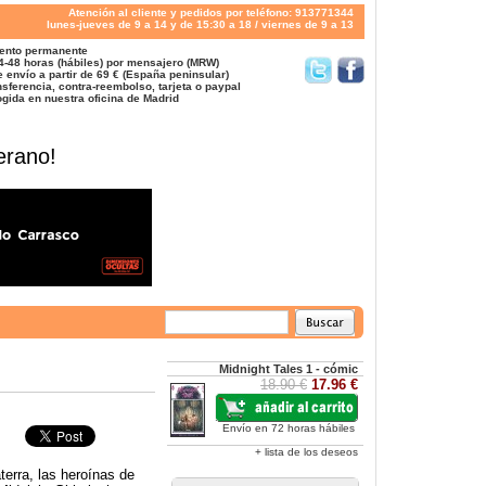
Atención al cliente y pedidos por teléfono: 913771344
lunes-jueves de 9 a 14 y de 15:30 a 18 / viernes de 9 a 13
ento permanente
4-48 horas (hábiles) por mensajero (MRW)
 envío a partir de 69 € (España peninsular)
sferencia, contra-reembolso, tarjeta o paypal
gida en nuestra oficina de Madrid
erano!
Midnight Tales 1 - cómic
18.90 €
17.96 €
Envío en 72 horas hábiles
+ lista de los deseos
erra, las heroínas de