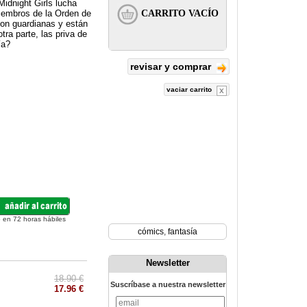
idnight Girls lucha
miembros de la Orden de
on guardianas y están
tra parte, las priva de
ía?
revisar y comprar
vaciar carrito
 en 72 horas hábiles
cómics
,
fantasía
Newsletter
18.90 €
Suscríbase a nuestra newsletter
17.96 €