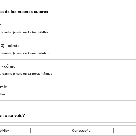
es de los mismos autores
c
l carrito
(envío en 7 días hábiles)
 3) - cómic
l carrito
(envío en 4 días hábiles)
e - cómic
l carrito
(envío en 72 horas hábiles)
ómic
itar
ón o su voto?
e/Nick
Contraseña