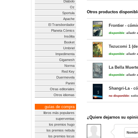
Diábolo
Oz
Otros productos disponibl
Sportula
Apache
El Transbordador
Frontier - cómi
Planeta Cómics
disponible:
añadir a
Insólita
Booket
Tezucomi 1 (de
Umbriel
Impedimenta
disponible:
añadir a
Gigamesh
Norma
La Bella Muert
Red Key
disponible:
añadir a
Duermevela
Panini
Shangri-La - c
Otras editoriales
Otros idiomas
no disponible:
solic
guías de compra
libros más populares
¿Quiere dejarnos su opini
superventas
los premios hugo
los premios nebula
Nombr
los premios locus