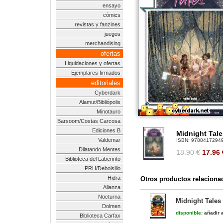
ensayo
cómics
revistas y fanzines
juegos
merchandising
ofertas
Liquidaciones y ofertas
Ejemplares firmados
editoriales
Cyberdark
Alamut/Bibliópolis
Minotauro
Barsoom/Costas Carcosa
Ediciones B
Midnight Tale
Valdemar
ISBN:
9788417294
Dilatando Mentes
18.90 €
17.96
Biblioteca del Laberinto
PRH/Debolsillo
Hidra
Otros productos relaciona
Alianza
Nocturna
Midnight Tales 
Dolmen
disponible:
añadir a
Biblioteca Carfax