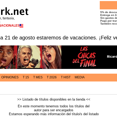
5% de descu
Entrega en 2
n, fantasía,
Sin gastos de
Pago por tran
t
También reco
RNACIONALES
 a 21 de agosto estaremos de vacaciones. ¡Feliz v
OPINIONES
T 15
T MES
T 2026
T HIST
MEDIA
>> Listado de títulos disponibles en la tienda <<
En este momento tenemos todos los títulos del
autor para ser encargados
Estamos esperando más información del título/s del listado