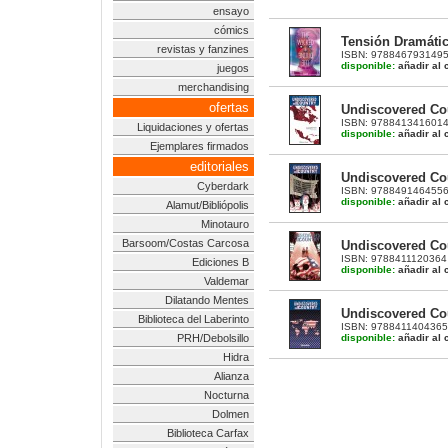
ensayo
cómics
Tensión Dramátic
revistas y fanzines
ISBN: 9788467931495 |
disponible:
añadir al c
juegos
merchandising
ofertas
Undiscovered Cou
ISBN: 9788413416014 |
Liquidaciones y ofertas
disponible:
añadir al c
Ejemplares firmados
editoriales
Undiscovered Cou
Cyberdark
ISBN: 9788491464556 |
disponible:
añadir al c
Alamut/Bibliópolis
Minotauro
Barsoom/Costas Carcosa
Undiscovered Cou
ISBN: 9788411120364 |
Ediciones B
disponible:
añadir al c
Valdemar
Dilatando Mentes
Undiscovered Cou
Biblioteca del Laberinto
ISBN: 9788411404365 |
disponible:
añadir al c
PRH/Debolsillo
Hidra
Alianza
Nocturna
Dolmen
Biblioteca Carfax