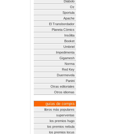
Diábolo
Oz
Sportula
Apache
El Transbordador
Planeta Cómics
Insólita
Booket
Umbriel
Impedimenta
Gigamesh
Norma
Red Key
Duermevela
Panini
Otras editoriales
Otros idiomas
guías de compra
libros más populares
superventas
los premios hugo
los premios nebula
los premios locus