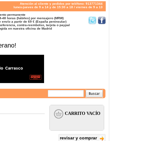
Atención al cliente y pedidos por teléfono: 913771344
lunes-jueves de 9 a 14 y de 15:30 a 18 / viernes de 9 a 13
ento permanente
4-48 horas (hábiles) por mensajero (MRW)
 envío a partir de 69 € (España peninsular)
sferencia, contra-reembolso, tarjeta o paypal
gida en nuestra oficina de Madrid
erano!
revisar y comprar