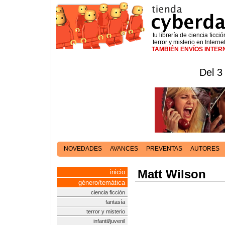
tu librería de ciencia ficció
terror y misterio en Interne
TAMBIÉN ENVÍOS INTE
Del 3
NOVEDADES
AVANCES
PREVENTAS
AUTORES
Matt Wilson
inicio
género/temática
ciencia ficción
fantasía
terror y misterio
infantil/juvenil