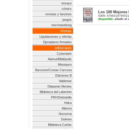
ensayo
cómics
Los 100 Mejores 
revistas y fanzines
ISBN: 9788419790521 |
disponible:
añadir al c
juegos
merchandising
ofertas
Liquidaciones y ofertas
Ejemplares firmados
editoriales
Cyberdark
Alamut/Bibliópolis
Minotauro
Barsoom/Costas Carcosa
Ediciones B
Valdemar
Dilatando Mentes
Biblioteca del Laberinto
PRH/Debolsillo
Hidra
Alianza
Nocturna
Dolmen
Biblioteca Carfax