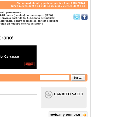
Atención al cliente y pedidos por teléfono: 913771344
lunes-jueves de 9 a 14 y de 15:30 a 18 / viernes de 9 a 13
ento permanente
4-48 horas (hábiles) por mensajero (MRW)
 envío a partir de 69 € (España peninsular)
sferencia, contra-reembolso, tarjeta o paypal
gida en nuestra oficina de Madrid
erano!
revisar y comprar