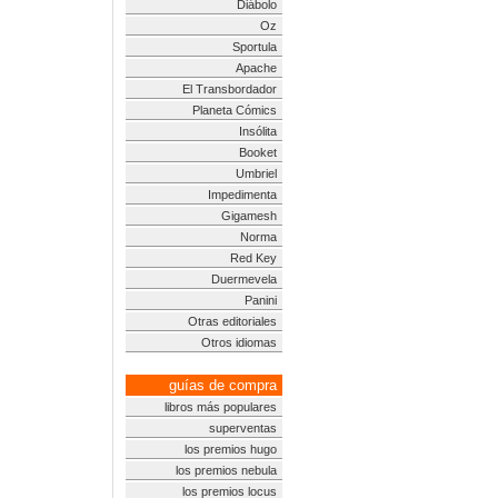
Diábolo
Oz
Sportula
Apache
El Transbordador
Planeta Cómics
Insólita
Booket
Umbriel
Impedimenta
Gigamesh
Norma
Red Key
Duermevela
Panini
Otras editoriales
Otros idiomas
guías de compra
libros más populares
superventas
los premios hugo
los premios nebula
los premios locus