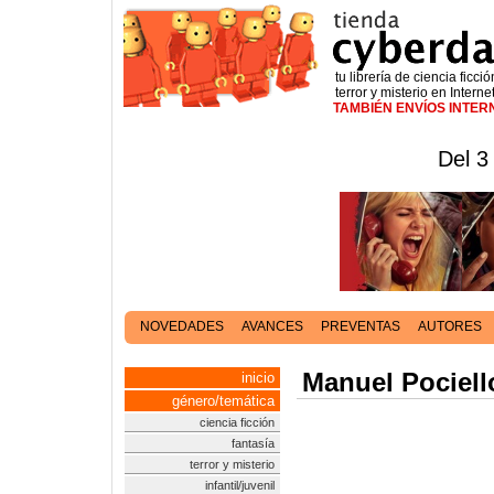
tu librería de ciencia ficció
terror y misterio en Interne
TAMBIÉN ENVÍOS INTE
Del 3
NOVEDADES
AVANCES
PREVENTAS
AUTORES
Manuel Pociell
inicio
género/temática
ciencia ficción
fantasía
terror y misterio
infantil/juvenil