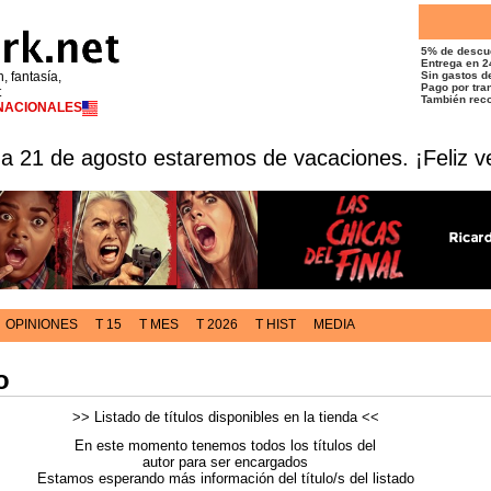
5% de descu
Entrega en 2
n, fantasía,
Sin gastos de
Pago por tran
t
También reco
RNACIONALES
 a 21 de agosto estaremos de vacaciones. ¡Feliz v
OPINIONES
T 15
T MES
T 2026
T HIST
MEDIA
o
>> Listado de títulos disponibles en la tienda <<
En este momento tenemos todos los títulos del
autor para ser encargados
Estamos esperando más información del título/s del listado