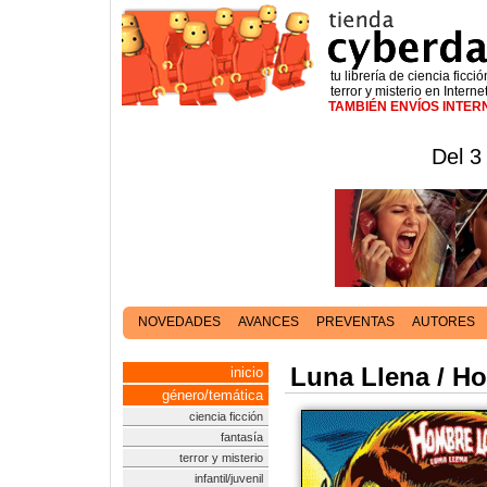
tu librería de ciencia ficció
terror y misterio en Interne
TAMBIÉN ENVÍOS INTE
Del 3
NOVEDADES
AVANCES
PREVENTAS
AUTORES
Luna Llena / H
inicio
género/temática
ciencia ficción
fantasía
terror y misterio
infantil/juvenil