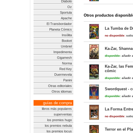
Diábolo
Oz
Sportula
Otros productos disponibl
Apache
El Transbordador
La Tumba de Drá
Planeta Cómics
Insólita
no disponible:
solic
Booket
Umbriel
Ka-Zar, Shanna 
Impedimenta
disponible:
añadir a
Gigamesh
Norma
Ka-Zar, las Fem
Red Key
cómic
Duermevela
disponible:
añadir a
Panini
Otras editoriales
Swordquest - 
Otros idiomas
disponible:
añadir a
guías de compra
libros más populares
La Forma Entre
superventas
no disponible:
solic
los premios hugo
los premios nebula
Terror en el Pl
los premios locus