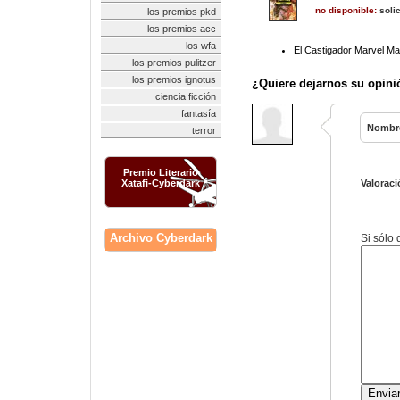
no disponible:
solic
los premios pkd
los premios acc
los wfa
El Castigador Marvel Ma
los premios pulitzer
los premios ignotus
¿Quiere dejarnos su opini
ciencia ficción
fantasía
Nombr
terror
Premio Literario
Xatafi-Cyberdark
Valoraci
Archivo Cyberdark
Si sólo