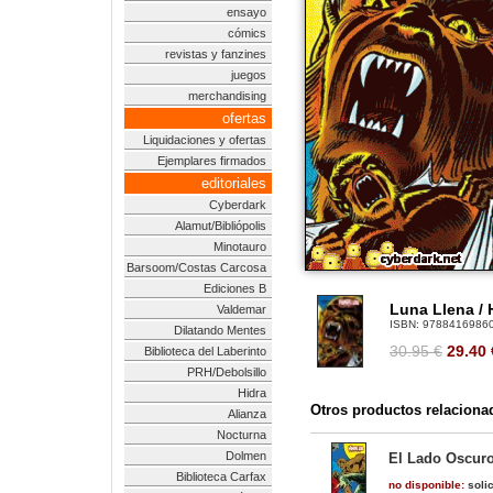
ensayo
cómics
revistas y fanzines
juegos
merchandising
ofertas
Liquidaciones y ofertas
Ejemplares firmados
editoriales
Cyberdark
Alamut/Bibliópolis
Minotauro
Barsoom/Costas Carcosa
Ediciones B
Luna Llena /
Valdemar
ISBN:
9788416986
Dilatando Mentes
30.95 €
29.40
Biblioteca del Laberinto
PRH/Debolsillo
Hidra
Otros productos relaciona
Alianza
Nocturna
Dolmen
El Lado Oscuro
Biblioteca Carfax
no disponible:
solic