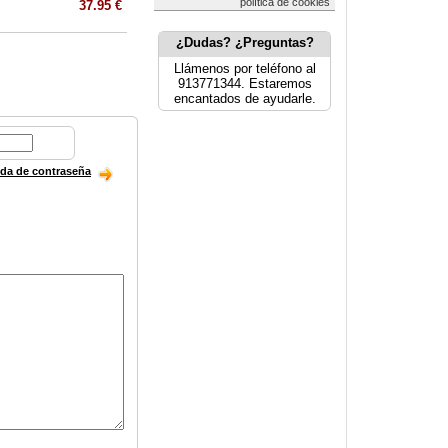
política de cookies
37.95 €
¿Dudas? ¿Preguntas?
Llámenos por teléfono al
913771344. Estaremos
encantados de ayudarle.
ida de contraseña