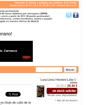
Atención al cliente y pedidos por teléfono: 913771344
lunes-jueves de 9 a 14 y de 15:30 a 18 / viernes de 9 a 13
ento permanente
4-48 horas (hábiles) por mensajero (MRW)
 envío a partir de 69 € (España peninsular)
sferencia, contra-reembolso, tarjeta o paypal
gida en nuestra oficina de Madrid
erano!
Luna Llena / Hombre Lobo 1 -
cómic
30.95 €
29.40 €
Recibir aviso disponibilidad
+ lista de los deseos
un título de culto de la