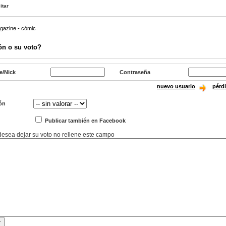
itar
gazine - cómic
ón o su voto?
e/Nick
Contraseña
nuevo usuario
pérd
ón
Publicar también en Facebook
 desea dejar su voto no rellene este campo