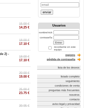
enviar
15.00 €
Usuarios
14.25 €
nombre/nick
contraseña
18.00 €
17.10 €
recordarme en este
equipo
e 2) -
registro
18.00 €
pérdida de contraseña
17.10 €
lista de los deseos
20.00 €
19.00 €
listado completo
seguimiento
condiciones de venta
25.00 €
preguntas más frecuentes
23.75 €
nosotros
contacto
aviso legal y privacidad
39.95 €