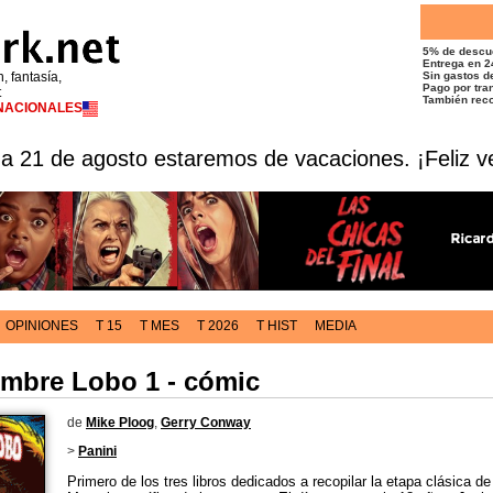
5% de descu
Entrega en 2
n, fantasía,
Sin gastos de
Pago por tran
t
También reco
RNACIONALES
 a 21 de agosto estaremos de vacaciones. ¡Feliz v
OPINIONES
T 15
T MES
T 2026
T HIST
MEDIA
ombre Lobo 1 - cómic
de
Mike Ploog
,
Gerry Conway
>
Panini
Primero de los tres libros dedicados a recopilar la etapa clásica de 