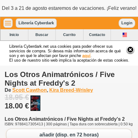
Del 3 a 21 de agosto estaremos de vacaciones. ¡Feliz verano!
Librería Cyberdark
Login
Inicio
Buscar
Carrito
Contacto
Librería Cyberdark.net usa cookies para poder ofrecer sus
servicios de compra. Si desea más información acerca de qué
son y en qué le afectan por favor pinche
aquí
.
El uso de nuestro sitio web implica la aceptación de estas cookies.
Los Otros Animatrónicos / Five
Nights at Freddy's 2
De
Scott Cawthon
,
Kira Breed-Wrisley
18.95 €
18.00 €
Los Otros Animatrónicos / Five Nights at Freddy's 2
ISBN: 9788417305413 | 300 páginas | Tapa dura con sobrecubierta | 0.50 kg
añadir (disp. en 72 horas)