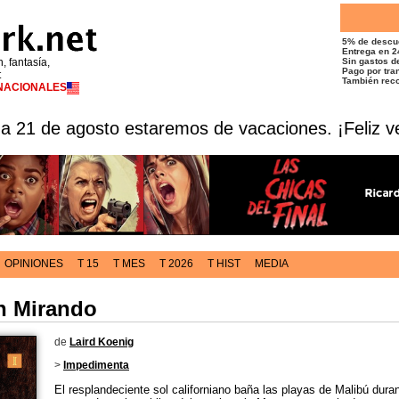
5% de descu
Entrega en 2
n, fantasía,
Sin gastos de
Pago por tran
t
También reco
RNACIONALES
 a 21 de agosto estaremos de vacaciones. ¡Feliz v
OPINIONES
T 15
T MES
T 2026
T HIST
MEDIA
n Mirando
de
Laird Koenig
>
Impedimenta
El resplandeciente sol californiano baña las playas de Malibú dura