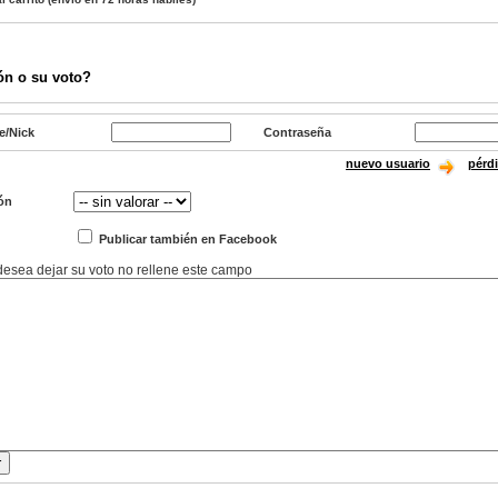
ón o su voto?
e/Nick
Contraseña
nuevo usuario
pérd
ón
Publicar también en Facebook
 desea dejar su voto no rellene este campo