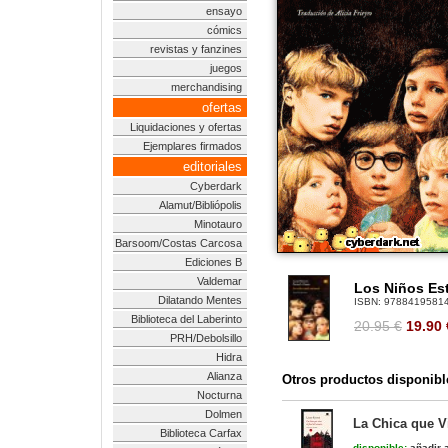
ensayo
cómics
revistas y fanzines
juegos
merchandising
ofertas
Liquidaciones y ofertas
Ejemplares firmados
editoriales
Cyberdark
Alamut/Bibliópolis
Minotauro
Barsoom/Costas Carcosa
Ediciones B
Valdemar
Los Niños Es
Dilatando Mentes
ISBN:
9788419581
Biblioteca del Laberinto
20.95 €
19.90
PRH/Debolsillo
Hidra
Alianza
Otros productos disponibl
Nocturna
Dolmen
La Chica que V
Biblioteca Carfax
disponible:
añadir a