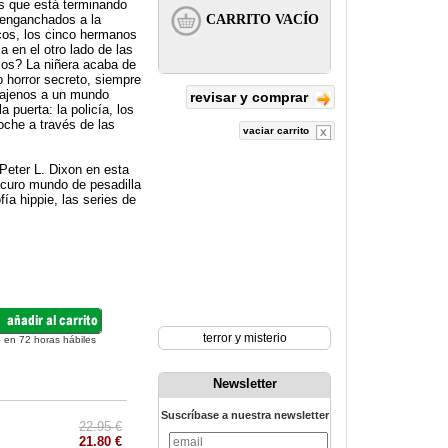
es que está terminando
, enganchados a la
icos, los cinco hermanos
a en el otro lado de las
los? La niñera acaba de
o horror secreto, siempre
e ajenos a un mundo
revisar y comprar
 puerta: la policía, los
oche a través de las
vaciar carrito
 Peter L. Dixon en esta
scuro mundo de pesadilla
ía hippie, las series de
terror y misterio
 en 72 horas hábiles
Newsletter
Suscríbase a nuestra newsletter
22.95 €
21.80 €