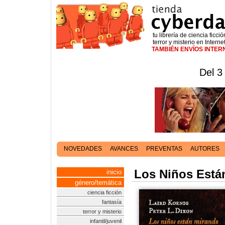
tu librería de ciencia ficció
terror y misterio en Interne
TAMBIÉN ENVÍOS INTE
Del 3
NOVEDADES
AVANCES
PREVENTAS
AUTORES
Los Niños Está
inicio
género/temática
ciencia ficción
fantasía
terror y misterio
infantil/juvenil