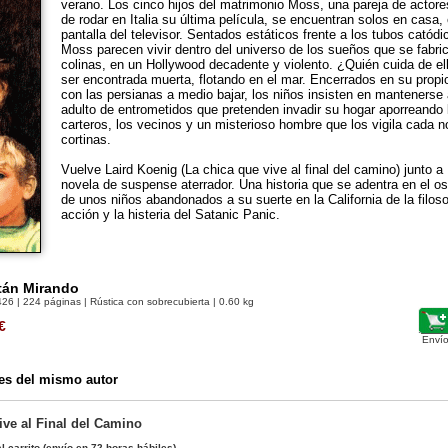
verano. Los cinco hijos del matrimonio Moss, una pareja de actor
de rodar en Italia su última película, se encuentran solos en casa
pantalla del televisor. Sentados estáticos frente a los tubos catód
Moss parecen vivir dentro del universo de los sueños que se fabric
colinas, en un Hollywood decadente y violento. ¿Quién cuida de el
ser encontrada muerta, flotando en el mar. Encerrados en su propi
con las persianas a medio bajar, los niños insisten en manteners
adulto de entrometidos que pretenden invadir su hogar aporreando la
carteros, los vecinos y un misterioso hombre que los vigila cada n
cortinas.
Vuelve Laird Koenig (La chica que vive al final del camino) junto a
novela de suspense aterrador. Una historia que se adentra en el o
de unos niños abandonados a su suerte en la California de la filosof
acción y la histeria del Satanic Panic.
tán Mirando
426
| 224 páginas | Rústica con sobrecubierta | 0.60 kg
€
Envío
es del mismo autor
ive al Final del Camino
l carrito
(envío en 72 horas hábiles)