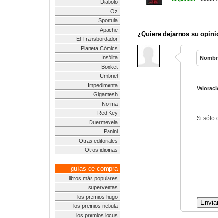
Diábolo
Oz
Sportula
Apache
¿Quiere dejarnos su opini
El Transbordador
Planeta Cómics
Insólita
Nombr
Booket
Umbriel
Impedimenta
Valoraci
Gigamesh
Norma
Red Key
Si sólo
Duermevela
Panini
Otras editoriales
Otros idiomas
guías de compra
libros más populares
superventas
los premios hugo
los premios nebula
los premios locus