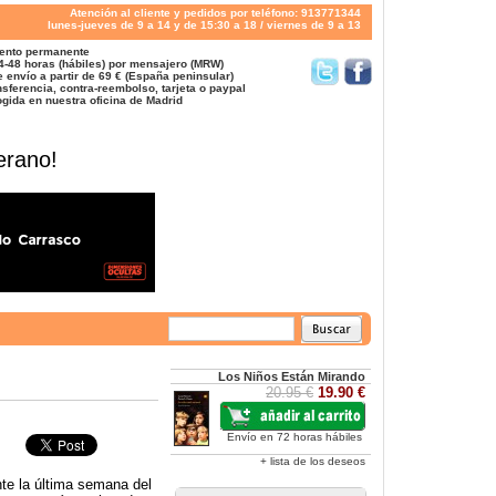
Atención al cliente y pedidos por teléfono: 913771344
lunes-jueves de 9 a 14 y de 15:30 a 18 / viernes de 9 a 13
ento permanente
4-48 horas (hábiles) por mensajero (MRW)
 envío a partir de 69 € (España peninsular)
sferencia, contra-reembolso, tarjeta o paypal
gida en nuestra oficina de Madrid
erano!
Los Niños Están Mirando
20.95 €
19.90 €
Envío en 72 horas hábiles
+ lista de los deseos
nte la última semana del