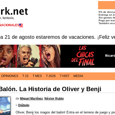
5% de descu
Entrega en 2
n, fantasía,
Sin gastos de
Pago por tran
t
También reco
RNACIONALES
 a 21 de agosto estaremos de vacaciones. ¡Feliz v
OPINIONES
T 15
T MES
T 2026
T HIST
MEDIA
alón. La Historia de Oliver y Benji
de
Miguel Martínez
,
Néstor Rubio
>
Diábolo
Oliver, Benji los magos del balón! Entra en el terreno de juego y pr