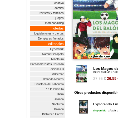
ensayo
cómics
revistas y fanzines
juegos
merchandising
ofertas
Liquidaciones y ofertas
Ejemplares firmados
editoriales
Cyberdark
Alamut/Bibliópolis
Minotauro
Barsoom/Costas Carcosa
Los Magos del
Ediciones B
ISBN:
9788419790
Valdemar
27.95 €
26.55
Dilatando Mentes
Biblioteca del Laberinto
PRH/Debolsillo
Otros productos disponibl
Hidra
Alianza
Explorando Fin
Nocturna
Dolmen
disponible:
añadir a
Biblioteca Carfax