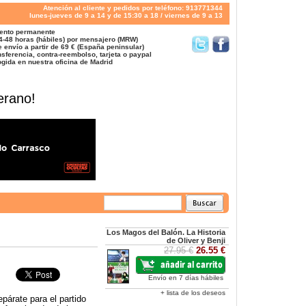
Atención al cliente y pedidos por teléfono: 913771344
lunes-jueves de 9 a 14 y de 15:30 a 18 / viernes de 9 a 13
ento permanente
4-48 horas (hábiles) por mensajero (MRW)
 envío a partir de 69 € (España peninsular)
sferencia, contra-reembolso, tarjeta o paypal
gida en nuestra oficina de Madrid
erano!
Los Magos del Balón. La Historia
de Oliver y Benji
27.95 €
26.55 €
Envío en 7 días hábiles
+ lista de los deseos
epárate para el partido