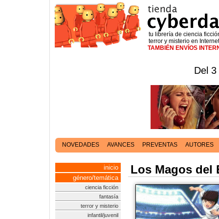
tu librería de ciencia ficció
terror y misterio en Interne
TAMBIÉN ENVÍOS INTE
Del 3
NOVEDADES
AVANCES
PREVENTAS
AUTORES
Los Magos del B
inicio
género/temática
ciencia ficción
fantasía
terror y misterio
infantil/juvenil