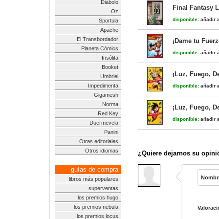
Diábolo
Final Fantasy L
Oz
disponible:
añadir a
Sportula
Apache
El Transbordador
¡Dame tu Fuerz
Planeta Cómics
disponible:
añadir a
Insólita
Booket
¡Luz, Fuego, D
Umbriel
Impedimenta
disponible:
añadir a
Gigamesh
Norma
¡Luz, Fuego, D
Red Key
disponible:
añadir a
Duermevela
Panini
Otras editoriales
Otros idiomas
¿Quiere dejarnos su opini
guías de compra
Nombr
libros más populares
superventas
los premios hugo
los premios nebula
Valoraci
los premios locus