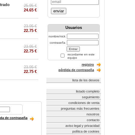
strado
25.95 €
24.65 €
enviar
23.95 €
Usuarios
22.75 €
nombre/nick
contraseña
23.95 €
22.75 €
recordarme en este
equipo
registro
23.95 €
pérdida de contraseña
22.75 €
lista de los deseos
listado completo
seguimiento
condiciones de venta
preguntas más frecuentes
nosotros
ida de contraseña
contacto
aviso legal y privacidad
política de cookies