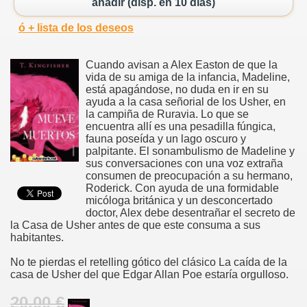
añadir (disp. en 10 días)
ó + lista de los deseos
Cuando avisan a Alex Easton de que la
vida de su amiga de la infancia, Madeline,
está apagándose, no duda en ir en su
ayuda a la casa señorial de los Usher, en
la campiña de Ruravia. Lo que se
encuentra allí es una pesadilla fúngica,
fauna poseída y un lago oscuro y
palpitante. El sonambulismo de Madeline y
sus conversaciones con una voz extraña
consumen de preocupación a su hermano,
Roderick. Con ayuda de una formidable
micóloga británica y un desconcertado
doctor, Alex debe desentrañar el secreto de
la Casa de Usher antes de que este consuma a sus
habitantes.
No te pierdas el retelling gótico del clásico La caída de la
casa de Usher del que Edgar Allan Poe estaría orgulloso.
20.00 €