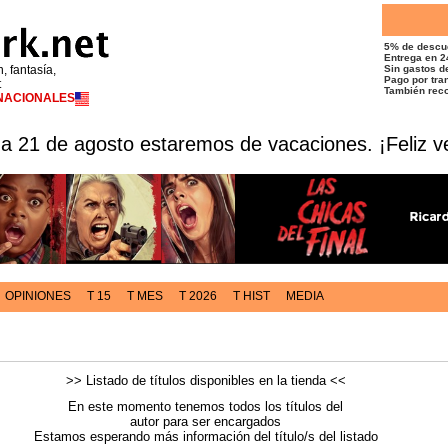
5% de descu
Entrega en 2
n, fantasía,
Sin gastos de
Pago por tran
t
También reco
RNACIONALES
 a 21 de agosto estaremos de vacaciones. ¡Feliz v
OPINIONES
T 15
T MES
T 2026
T HIST
MEDIA
>> Listado de títulos disponibles en la tienda <<
En este momento tenemos todos los títulos del
autor para ser encargados
Estamos esperando más información del título/s del listado