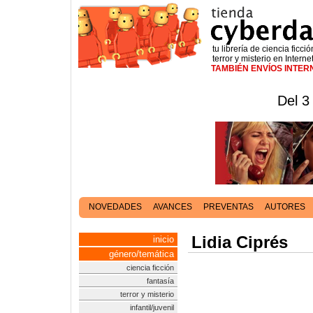
tu librería de ciencia ficció
terror y misterio en Interne
TAMBIÉN ENVÍOS INTE
Del 3
NOVEDADES
AVANCES
PREVENTAS
AUTORES
Lidia Ciprés
inicio
género/temática
ciencia ficción
fantasía
terror y misterio
infantil/juvenil