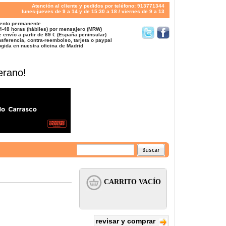
Atención al cliente y pedidos por teléfono: 913771344
lunes-jueves de 9 a 14 y de 15:30 a 18 / viernes de 9 a 13
ento permanente
4-48 horas (hábiles) por mensajero (MRW)
 envío a partir de 69 € (España peninsular)
sferencia, contra-reembolso, tarjeta o paypal
gida en nuestra oficina de Madrid
erano!
revisar y comprar