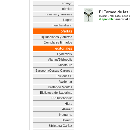
ensayo
cómics
El Torneo de las
revistas y fanzines
ISBN: 9788445012451 |
disponible:
añadir al c
juegos
merchandising
ofertas
Liquidaciones y ofertas
Ejemplares firmados
editoriales
Cyberdark
Alamut/Bibliópolis
Minotauro
Barsoom/Costas Carcosa
Ediciones B
Valdemar
Dilatando Mentes
Biblioteca del Laberinto
PRH/Debolsillo
Hidra
Alianza
Nocturna
Dolmen
Biblioteca Carfax