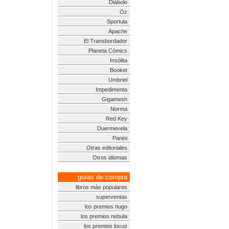
Diábolo
Oz
Sportula
Apache
El Transbordador
Planeta Cómics
Insólita
Booket
Umbriel
Impedimenta
Gigamesh
Norma
Red Key
Duermevela
Panini
Otras editoriales
Otros idiomas
guías de compra
libros más populares
superventas
los premios hugo
los premios nebula
los premios locus