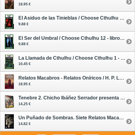
18.95 €
El Asiduo de las Tinieblas / Choose Cthulhu 11 - libro juego
9.88 €
El Ser del Umbral / Choose Cthulhu 12 - libro juego
9.88 €
La Llamada de Cthulhu / Choose Cthulhu 1 - libro juego
10.45 €
Relatos Macabros - Relatos Oníricos / H. P. Lovecraft: La Reinvención del Horror 1
18.95 €
Tenebre 2. Chicho Ibáñez Serrador presenta Historias para No Dormir
14.25 €
Un Puñado de Sombras. Siete Relatos Macabros
14.82 €