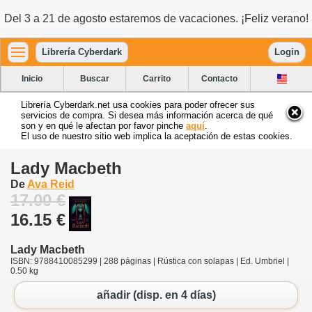
Del 3 a 21 de agosto estaremos de vacaciones. ¡Feliz verano!
Librería Cyberdark
Login
Inicio
Buscar
Carrito
Contacto
Librería Cyberdark.net usa cookies para poder ofrecer sus
servicios de compra. Si desea más información acerca de qué
son y en qué le afectan por favor pinche
aquí
.
El uso de nuestro sitio web implica la aceptación de estas cookies.
Lady Macbeth
De
Ava Reid
17.00 €
16.15 €
Lady Macbeth
ISBN: 9788410085299 | 288 páginas | Rústica con solapas | Ed. Umbriel |
0.50 kg
añadir (disp. en 4 días)