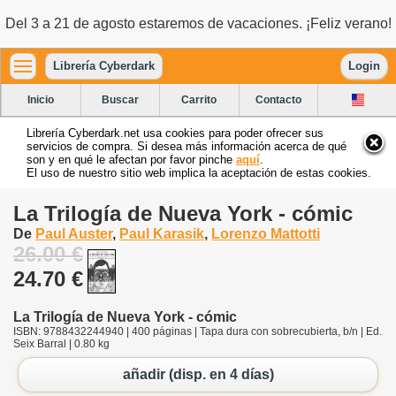
Del 3 a 21 de agosto estaremos de vacaciones. ¡Feliz verano!
Librería Cyberdark
Login
Inicio
Buscar
Carrito
Contacto
Librería Cyberdark.net usa cookies para poder ofrecer sus
servicios de compra. Si desea más información acerca de qué
son y en qué le afectan por favor pinche
aquí
.
El uso de nuestro sitio web implica la aceptación de estas cookies.
La Trilogía de Nueva York - cómic
De
Paul Auster
,
Paul Karasik
,
Lorenzo Mattotti
26.00 €
24.70 €
La Trilogía de Nueva York - cómic
ISBN: 9788432244940 | 400 páginas | Tapa dura con sobrecubierta, b/n | Ed.
Seix Barral | 0.80 kg
añadir (disp. en 4 días)