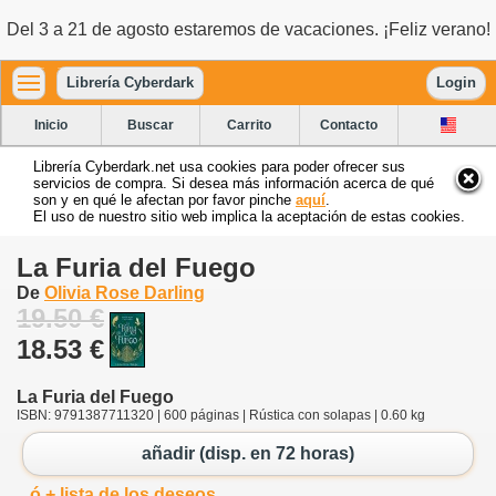
Del 3 a 21 de agosto estaremos de vacaciones. ¡Feliz verano!
Librería Cyberdark
Login
Inicio
Buscar
Carrito
Contacto
Librería Cyberdark.net usa cookies para poder ofrecer sus
servicios de compra. Si desea más información acerca de qué
son y en qué le afectan por favor pinche
aquí
.
El uso de nuestro sitio web implica la aceptación de estas cookies.
La Furia del Fuego
De
Olivia Rose Darling
19.50 €
18.53 €
La Furia del Fuego
ISBN: 9791387711320 | 600 páginas | Rústica con solapas | 0.60 kg
añadir (disp. en 72 horas)
ó + lista de los deseos