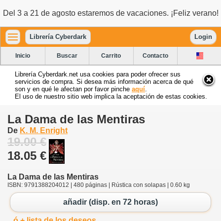
Del 3 a 21 de agosto estaremos de vacaciones. ¡Feliz verano!
Librería Cyberdark
Login
Inicio
Buscar
Carrito
Contacto
Librería Cyberdark.net usa cookies para poder ofrecer sus
servicios de compra. Si desea más información acerca de qué
son y en qué le afectan por favor pinche
aquí
.
El uso de nuestro sitio web implica la aceptación de estas cookies.
La Dama de las Mentiras
De
K. M. Enright
19.00 €
18.05 €
La Dama de las Mentiras
ISBN: 9791388204012 | 480 páginas | Rústica con solapas | 0.60 kg
añadir (disp. en 72 horas)
ó + lista de los deseos