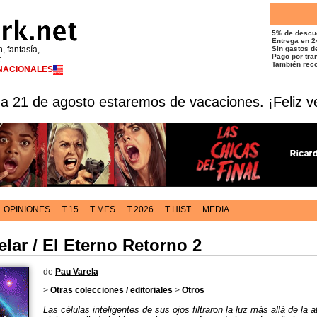
5% de descu
Entrega en 2
n, fantasía,
Sin gastos de
Pago por tran
t
También reco
RNACIONALES
 a 21 de agosto estaremos de vacaciones. ¡Feliz v
OPINIONES
T 15
T MES
T 2026
T HIST
MEDIA
lar / El Eterno Retorno 2
de
Pau Varela
>
Otras colecciones / editoriales
>
Otros
Las células inteligentes de sus ojos filtraron la luz más allá de la 