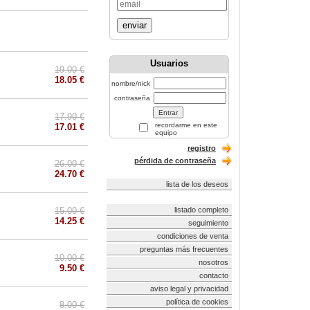
enviar
Usuarios
19.00 €
18.05 €
nombre/nick
contraseña
17.90 €
recordarme en este
17.01 €
equipo
registro
pérdida de contraseña
26.00 €
24.70 €
lista de los deseos
15.00 €
listado completo
14.25 €
seguimiento
condiciones de venta
preguntas más frecuentes
10.00 €
nosotros
9.50 €
contacto
aviso legal y privacidad
política de cookies
8.00 €