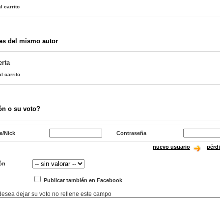
l carrito
es del mismo autor
rta
l carrito
ón o su voto?
e/Nick
Contraseña
nuevo usuario
pérd
ón
Publicar también en Facebook
 desea dejar su voto no rellene este campo