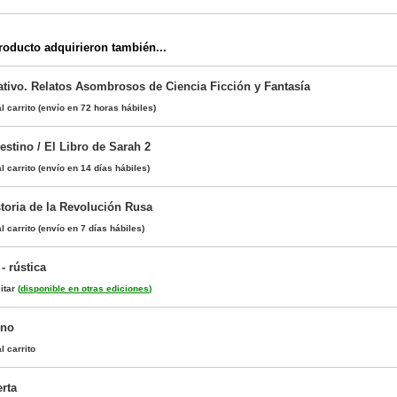
oducto adquirieron también...
tivo. Relatos Asombrosos de Ciencia Ficción y Fantasía
l carrito
(envío en 72 horas hábiles)
estino / El Libro de Sarah 2
l carrito
(envío en 14 días hábiles)
storia de la Revolución Rusa
l carrito
(envío en 7 días hábiles)
- rústica
itar
(
disponible en otras ediciones
)
rno
l carrito
rta