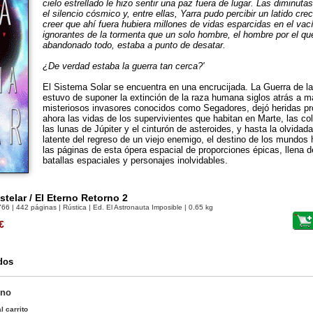
cielo estrellado le hizo sentir una paz fuera de lugar. Las diminut
el silencio cósmico y, entre ellas, Yarra pudo percibir un latido crec
creer que ahí fuera hubiera millones de vidas esparcidas en el vací
ignorantes de la tormenta que un solo hombre, el hombre por el que
abandonado todo, estaba a punto de desatar.
¿De verdad estaba la guerra tan cerca?'
El Sistema Solar se encuentra en una encrucijada. La Guerra de l
estuvo de suponer la extinción de la raza humana siglos atrás a 
misteriosos invasores conocidos como Segadores, dejó heridas 
ahora las vidas de los supervivientes que habitan en Marte, las c
las lunas de Júpiter y el cinturón de asteroides, y hasta la olvida
latente del regreso de un viejo enemigo, el destino de los mundos
las páginas de esta ópera espacial de proporciones épicas, llena 
batallas espaciales y personajes inolvidables.
telar / El Eterno Retorno 2
766
| 442 páginas | Rústica | Ed. El Astronauta Imposible | 0.65 kg
€
dos
rno
l carrito