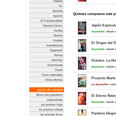
Diábolo
Oz
Sportula
Quienes compraron este pr
Apache
El Transbordador
Japón Especula
Planeta Cómics
Insólita
disponible:
añadir a
Booket
Umbriel
El Origen del D
Impedimenta
disponible:
añadir a
Gigamesh
Norma
Red Key
Octubre. La Hi
Duermevela
disponible:
añadir a
Panini
Otras editoriales
Proyecto Marte 
Otros idiomas
no disponible:
solic
guías de compra
libros más populares
El Eterno Reto
superventas
disponible:
añadir a
los premios hugo
los premios nebula
Pandora Despie
los premios locus