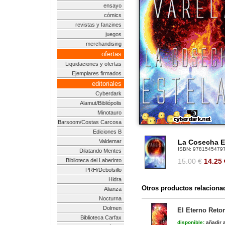
ensayo
cómics
revistas y fanzines
juegos
merchandising
ofertas
Liquidaciones y ofertas
Ejemplares firmados
editoriales
Cyberdark
Alamut/Bibliópolis
Minotauro
Barsoom/Costas Carcosa
Ediciones B
Valdemar
La Cosecha Es
ISBN:
9781545479
Dilatando Mentes
Biblioteca del Laberinto
15.00 €
14.25
PRH/Debolsillo
Hidra
Otros productos relaciona
Alianza
Nocturna
Dolmen
El Eterno Reto
Biblioteca Carfax
disponible:
añadir a