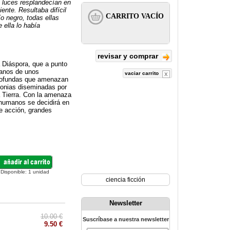
as luces resplandecían en
iente. Resultaba difícil
o negro, todas ellas
 ella lo había
revisar y comprar
a Diáspora, que a punto
manos de unos
vaciar carrito
profundas que amenazan
olonias diseminadas por
da Tierra. Con la amenaza
 humanos se decidirá en
de acción, grandes
Disponible:
1
unidad
ciencia ficción
Newsletter
10.00 €
Suscríbase a nuestra newsletter
9.50 €