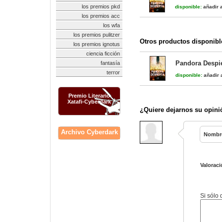
los premios pkd
disponible:
añadir a
los premios acc
los wfa
los premios pulitzer
Otros productos disponibl
los premios ignotus
ciencia ficción
Pandora Despie
fantasía
terror
disponible:
añadir a
Premio Literario
Xatafi-Cyberdark
¿Quiere dejarnos su opini
Archivo Cyberdark
Nombr
Valoraci
Si sólo