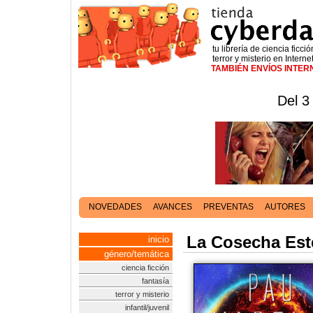
tu librería de ciencia ficció
terror y misterio en Interne
TAMBIÉN ENVÍOS INTE
Del 3
NOVEDADES
AVANCES
PREVENTAS
AUTORES
La Cosecha Este
inicio
género/temática
ciencia ficción
fantasía
terror y misterio
infantil/juvenil