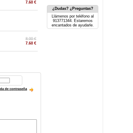
7.60 €
¿Dudas? ¿Preguntas?
Llámenos por teléfono al
913771344. Estaremos
encantados de ayudarle.
8.00 €
7.60 €
ida de contraseña