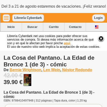
Del 3 a 21 de agosto estaremos de vacaciones. ¡Feliz verano!
Librería Cyberdark
Login
Inicio
Buscar
Carrito
Contacto
Librería Cyberdark.net usa cookies para poder ofrecer sus
servicios de compra. Si desea más información acerca de qué
son y en qué le afectan por favor pinche
aquí
.
El uso de nuestro sitio web implica la aceptación de estas cookies.
La Cosa del Pantano. La Edad de
Bronce 1 (de 3) - cómic
De
Bernie Wrightson
,
Len Wein
,
Néstor Redondo
42.00 €
39.90 €
La Cosa del Pantano. La Edad de Bronce 1 (de 3) -
cómic
ISBN: 9788410497948 | 312 páginas | Tapa dura, color | 1.20 kg