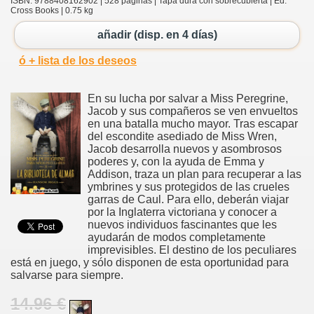
ISBN: 9788408162902 | 528 páginas | Tapa dura con sobrecubierta | Ed.
Cross Books | 0.75 kg
añadir (disp. en 4 días)
ó + lista de los deseos
En su lucha por salvar a Miss Peregrine,
Jacob y sus compañeros se ven envueltos
en una batalla mucho mayor. Tras escapar
del escondite asediado de Miss Wren,
Jacob desarrolla nuevos y asombrosos
poderes y, con la ayuda de Emma y
Addison, traza un plan para recuperar a las
ymbrines y sus protegidos de las crueles
garras de Caul. Para ello, deberán viajar
por la Inglaterra victoriana y conocer a
nuevos individuos fascinantes que les
ayudarán de modos completamente
imprevisibles. El destino de los peculiares
está en juego, y sólo disponen de esta oportunidad para
salvarse para siempre.
14.96 €