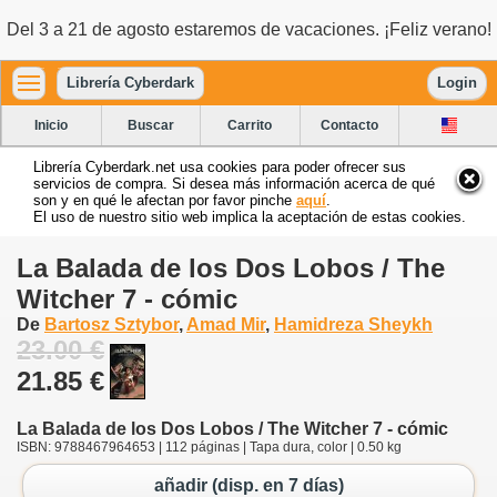
Del 3 a 21 de agosto estaremos de vacaciones. ¡Feliz verano!
Librería Cyberdark
Login
Inicio
Buscar
Carrito
Contacto
Librería Cyberdark.net usa cookies para poder ofrecer sus
servicios de compra. Si desea más información acerca de qué
son y en qué le afectan por favor pinche
aquí
.
El uso de nuestro sitio web implica la aceptación de estas cookies.
La Balada de los Dos Lobos / The
Witcher 7 - cómic
De
Bartosz Sztybor
,
Amad Mir
,
Hamidreza Sheykh
23.00 €
21.85 €
La Balada de los Dos Lobos / The Witcher 7 - cómic
ISBN: 9788467964653 | 112 páginas | Tapa dura, color | 0.50 kg
añadir (disp. en 7 días)