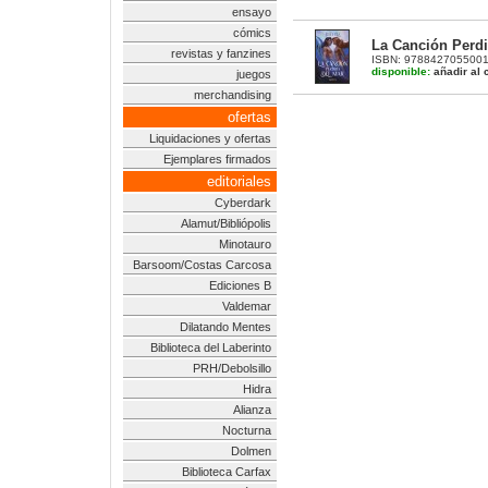
ensayo
cómics
La Canción Perdi
revistas y fanzines
ISBN: 9788427055001 |
disponible:
añadir al c
juegos
merchandising
ofertas
Liquidaciones y ofertas
Ejemplares firmados
editoriales
Cyberdark
Alamut/Bibliópolis
Minotauro
Barsoom/Costas Carcosa
Ediciones B
Valdemar
Dilatando Mentes
Biblioteca del Laberinto
PRH/Debolsillo
Hidra
Alianza
Nocturna
Dolmen
Biblioteca Carfax