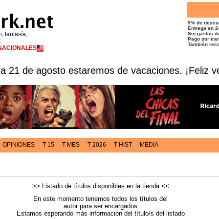
5% de descu
Entrega en 2
n, fantasía,
Sin gastos de
Pago por tran
t
También reco
RNACIONALES
 a 21 de agosto estaremos de vacaciones. ¡Feliz v
OPINIONES
T 15
T MES
T 2026
T HIST
MEDIA
>> Listado de títulos disponibles en la tienda <<
En este momento tenemos todos los títulos del
autor para ser encargados
Estamos esperando más información del título/s del listado