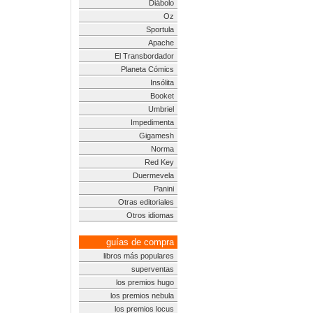
Diábolo
Oz
Sportula
Apache
El Transbordador
Planeta Cómics
Insólita
Booket
Umbriel
Impedimenta
Gigamesh
Norma
Red Key
Duermevela
Panini
Otras editoriales
Otros idiomas
guías de compra
libros más populares
superventas
los premios hugo
los premios nebula
los premios locus