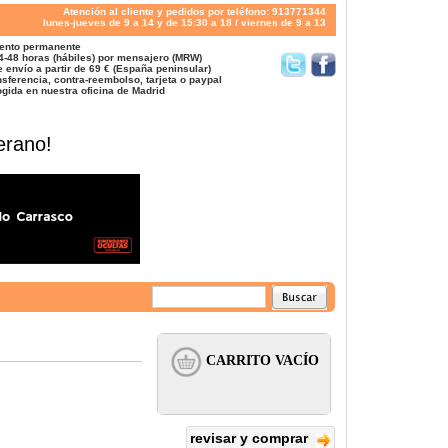
Atención al cliente y pedidos por teléfono: 913771344
lunes-jueves de 9 a 14 y de 15:30 a 18 / viernes de 9 a 13
ento permanente
4-48 horas (hábiles) por mensajero (MRW)
 envío a partir de 69 € (España peninsular)
sferencia, contra-reembolso, tarjeta o paypal
gida en nuestra oficina de Madrid
erano!
revisar y comprar