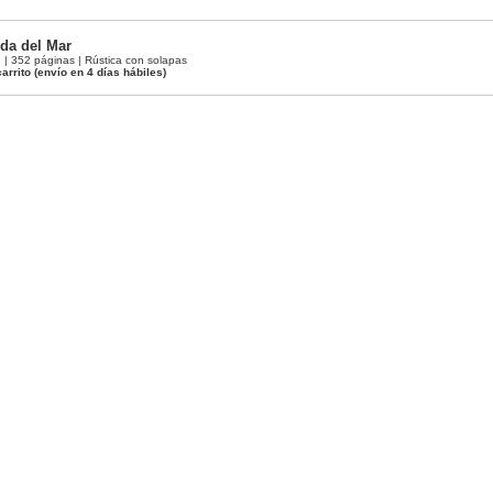
da del Mar
 352 páginas | Rústica con solapas
arrito
(envío en 4 días hábiles)