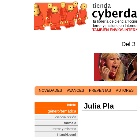
tu librería de ciencia ficció
terror y misterio en Interne
TAMBIÉN ENVÍOS INTE
Del 3
NOVEDADES
AVANCES
PREVENTAS
AUTORES
Julia Pla
inicio
género/temática
ciencia ficción
fantasía
terror y misterio
infantil/juvenil