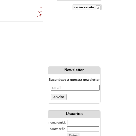
-
vaciar carrito
-.-
- €
Newsletter
Suscríbase a nuestra newsletter
enviar
Usuarios
nombre/nick
contraseña