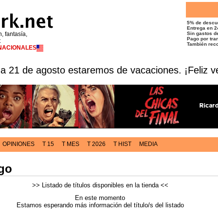
5% de descu
Entrega en 2
n, fantasía,
Sin gastos de
Pago por tran
t
También reco
RNACIONALES
 a 21 de agosto estaremos de vacaciones. ¡Feliz v
OPINIONES
T 15
T MES
T 2026
T HIST
MEDIA
go
>> Listado de títulos disponibles en la tienda <<
En este momento
Estamos esperando más información del título/s del listado