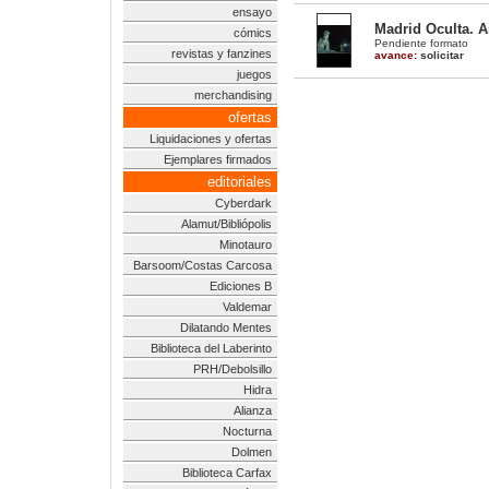
ensayo
Madrid Oculta. An
cómics
Pendiente formato
revistas y fanzines
avance:
solicitar
juegos
merchandising
ofertas
Liquidaciones y ofertas
Ejemplares firmados
editoriales
Cyberdark
Alamut/Bibliópolis
Minotauro
Barsoom/Costas Carcosa
Ediciones B
Valdemar
Dilatando Mentes
Biblioteca del Laberinto
PRH/Debolsillo
Hidra
Alianza
Nocturna
Dolmen
Biblioteca Carfax