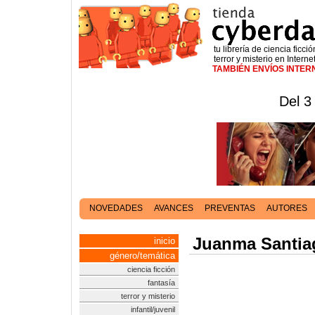
tu librería de ciencia ficció
terror y misterio en Interne
TAMBIÉN ENVÍOS INTE
Del 3
NOVEDADES
AVANCES
PREVENTAS
AUTORES
Juanma Santia
inicio
género/temática
ciencia ficción
fantasía
terror y misterio
infantil/juvenil