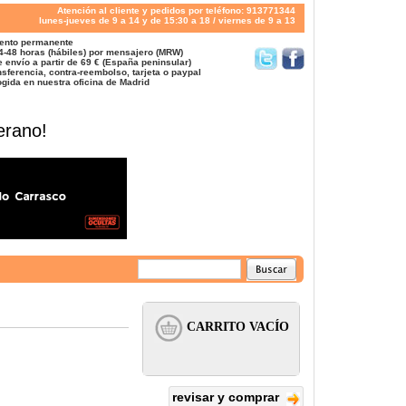
Atención al cliente y pedidos por teléfono: 913771344
lunes-jueves de 9 a 14 y de 15:30 a 18 / viernes de 9 a 13
ento permanente
4-48 horas (hábiles) por mensajero (MRW)
 envío a partir de 69 € (España peninsular)
sferencia, contra-reembolso, tarjeta o paypal
gida en nuestra oficina de Madrid
erano!
revisar y comprar