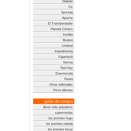
Diábolo
Oz
Sportula
Apache
El Transbordador
Planeta Cómics
Insólita
Booket
Umbriel
Impedimenta
Gigamesh
Norma
Red Key
Duermevela
Panini
Otras editoriales
Otros idiomas
guías de compra
libros más populares
superventas
los premios hugo
los premios nebula
los premios locus