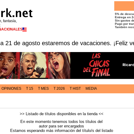
5% de descu
Entrega en 2
n, fantasía,
Sin gastos de
Pago por tran
t
También reco
RNACIONALES
 a 21 de agosto estaremos de vacaciones. ¡Feliz v
OPINIONES
T 15
T MES
T 2026
T HIST
MEDIA
>> Listado de títulos disponibles en la tienda <<
En este momento tenemos todos los títulos del
autor para ser encargados
Estamos esperando más información del título/s del listado