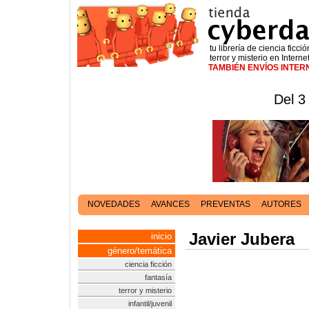
tu librería de ciencia ficció
terror y misterio en Interne
TAMBIÉN ENVÍOS INTE
Del 3
NOVEDADES
AVANCES
PREVENTAS
AUTORES
Javier Jubera
inicio
género/temática
ciencia ficción
fantasía
terror y misterio
infantil/juvenil