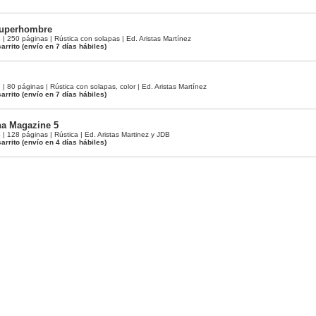
 Superhombre
250 páginas | Rústica con solapas | Ed. Aristas Martínez
arrito
(envío en 7 días hábiles)
80 páginas | Rústica con solapas, color | Ed. Aristas Martínez
arrito
(envío en 7 días hábiles)
a Magazine 5
128 páginas | Rústica | Ed. Aristas Martinez y JDB
arrito
(envío en 4 días hábiles)