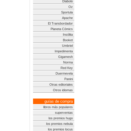
Diábolo
Oz
Sportula
Apache
El Transbordador
Planeta Cómics
Insólita
Booket
Umbriel
Impedimenta
Gigamesh
Norma
Red Key
Duermevela
Panini
Otras editoriales
Otros idiomas
guías de compra
libros más populares
superventas
los premios hugo
los premios nebula
los premios locus