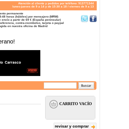
Atención al cliente y pedidos por teléfono: 913771344
lunes-jueves de 9 a 14 y de 15:30 a 18 / viernes de 9 a 13
ento permanente
4-48 horas (hábiles) por mensajero (MRW)
 envío a partir de 69 € (España peninsular)
sferencia, contra-reembolso, tarjeta o paypal
gida en nuestra oficina de Madrid
erano!
revisar y comprar