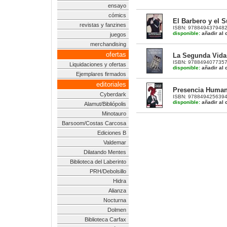
ensayo
cómics
El Barbero y el
revistas y fanzines
ISBN: 9788494379482 | 
disponible:
añadir al c
juegos
merchandising
ofertas
La Segunda Vida
ISBN: 9788494077357 | 
Liquidaciones y ofertas
disponible:
añadir al c
Ejemplares firmados
editoriales
Presencia Human
Cyberdark
ISBN: 9788494256394 | 
disponible:
añadir al c
Alamut/Bibliópolis
Minotauro
Barsoom/Costas Carcosa
Ediciones B
Valdemar
Dilatando Mentes
Biblioteca del Laberinto
PRH/Debolsillo
Hidra
Alianza
Nocturna
Dolmen
Biblioteca Carfax