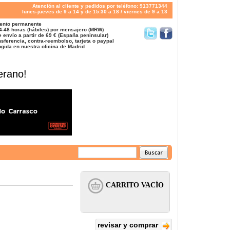
Atención al cliente y pedidos por teléfono: 913771344
lunes-jueves de 9 a 14 y de 15:30 a 18 / viernes de 9 a 13
ento permanente
4-48 horas (hábiles) por mensajero (MRW)
 envío a partir de 69 € (España peninsular)
sferencia, contra-reembolso, tarjeta o paypal
gida en nuestra oficina de Madrid
erano!
revisar y comprar