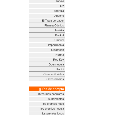
Diábolo
Oz
Sportula
Apache
El Transbordador
Planeta Cómics
Insólita
Booket
Umbriel
Impedimenta
Gigamesh
Norma
Red Key
Duermevela
Panini
Otras editoriales
Otros idiomas
guías de compra
libros más populares
superventas
los premios hugo
los premios nebula
los premios locus