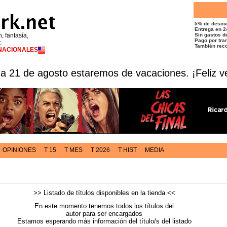
5% de descu
Entrega en 2
n, fantasía,
Sin gastos de
Pago por tran
t
También reco
RNACIONALES
 a 21 de agosto estaremos de vacaciones. ¡Feliz v
OPINIONES
T 15
T MES
T 2026
T HIST
MEDIA
>> Listado de títulos disponibles en la tienda <<
En este momento tenemos todos los títulos del
autor para ser encargados
Estamos esperando más información del título/s del listado