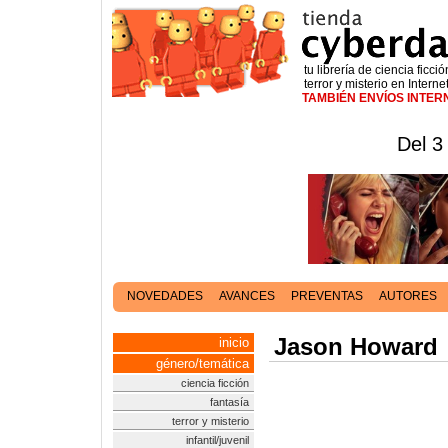
tu librería de ciencia ficció
terror y misterio en Interne
TAMBIÉN ENVÍOS INTE
Del 3
NOVEDADES
AVANCES
PREVENTAS
AUTORES
Jason Howard
inicio
género/temática
ciencia ficción
fantasía
terror y misterio
infantil/juvenil