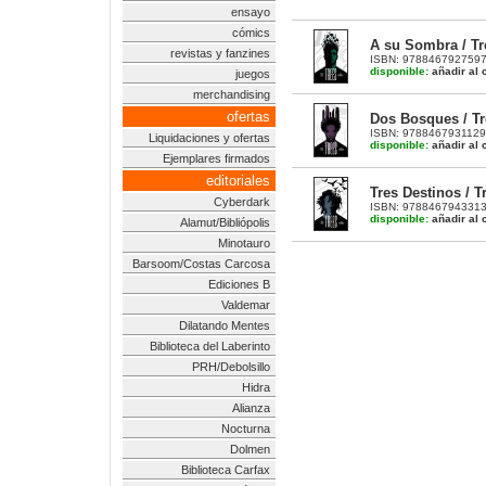
ensayo
cómics
A su Sombra / Tr
revistas y fanzines
ISBN: 9788467927597 |
disponible:
añadir al c
juegos
merchandising
ofertas
Dos Bosques / Tr
ISBN: 9788467931129 |
Liquidaciones y ofertas
disponible:
añadir al c
Ejemplares firmados
editoriales
Tres Destinos / T
Cyberdark
ISBN: 9788467943313 |
disponible:
añadir al c
Alamut/Bibliópolis
Minotauro
Barsoom/Costas Carcosa
Ediciones B
Valdemar
Dilatando Mentes
Biblioteca del Laberinto
PRH/Debolsillo
Hidra
Alianza
Nocturna
Dolmen
Biblioteca Carfax