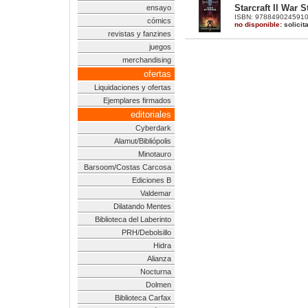
Starcraft II War 
ensayo
ISBN: 9788490245910 |
cómics
no disponible:
solicit
revistas y fanzines
juegos
merchandising
ofertas
Liquidaciones y ofertas
Ejemplares firmados
editoriales
Cyberdark
Alamut/Bibliópolis
Minotauro
Barsoom/Costas Carcosa
Ediciones B
Valdemar
Dilatando Mentes
Biblioteca del Laberinto
PRH/Debolsillo
Hidra
Alianza
Nocturna
Dolmen
Biblioteca Carfax