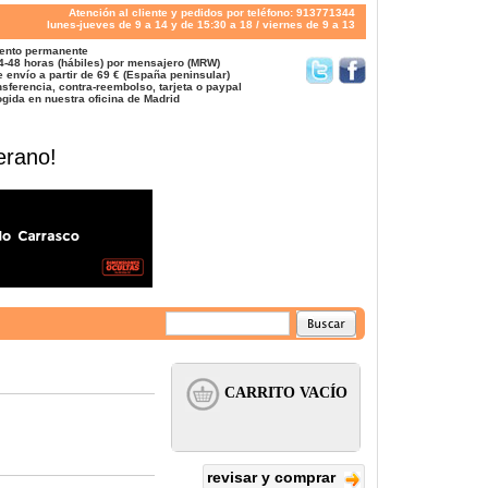
Atención al cliente y pedidos por teléfono: 913771344
lunes-jueves de 9 a 14 y de 15:30 a 18 / viernes de 9 a 13
ento permanente
4-48 horas (hábiles) por mensajero (MRW)
 envío a partir de 69 € (España peninsular)
sferencia, contra-reembolso, tarjeta o paypal
gida en nuestra oficina de Madrid
erano!
revisar y comprar