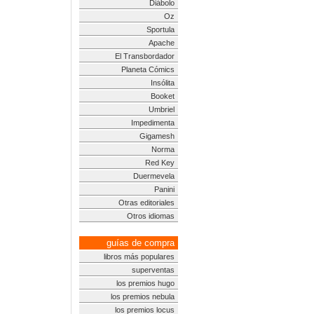
Diábolo
Oz
Sportula
Apache
El Transbordador
Planeta Cómics
Insólita
Booket
Umbriel
Impedimenta
Gigamesh
Norma
Red Key
Duermevela
Panini
Otras editoriales
Otros idiomas
guías de compra
libros más populares
superventas
los premios hugo
los premios nebula
los premios locus