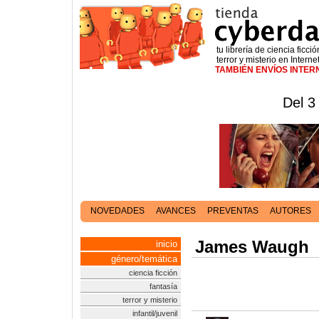
tu librería de ciencia ficció
terror y misterio en Interne
TAMBIÉN ENVÍOS INTE
Del 3
NOVEDADES
AVANCES
PREVENTAS
AUTORES
James Waugh
inicio
género/temática
ciencia ficción
fantasía
terror y misterio
infantil/juvenil