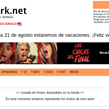
5% de descu
Entrega en 2
n, fantasía,
Sin gastos de
Pago por tran
t
También reco
RNACIONALES
 a 21 de agosto estaremos de vacaciones. ¡Feliz v
OPINIONES
T 15
T MES
T 2026
T HIST
MEDIA
>> Listado de títulos disponibles en la tienda <<
En este momento estamos reponiendo los títulos de este autor