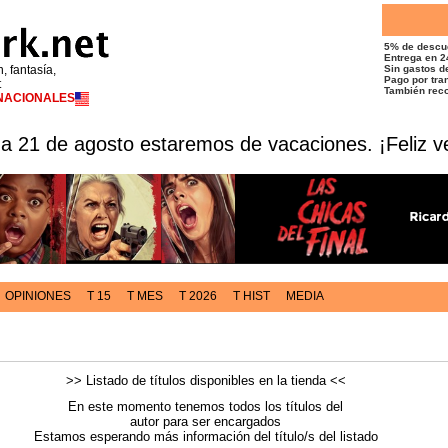
5% de descu
Entrega en 2
n, fantasía,
Sin gastos de
Pago por tran
t
También reco
RNACIONALES
 a 21 de agosto estaremos de vacaciones. ¡Feliz v
OPINIONES
T 15
T MES
T 2026
T HIST
MEDIA
>> Listado de títulos disponibles en la tienda <<
En este momento tenemos todos los títulos del
autor para ser encargados
Estamos esperando más información del título/s del listado