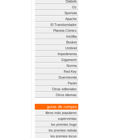
Diábolo
Oz
Sportula
Apache
El Transbordador
Planeta Cómics
Insólita
Booket
Umbriel
Impedimenta
Gigamesh
Norma
Red Key
Duermevela
Panini
Otras editoriales
Otros idiomas
guías de compra
libros más populares
superventas
los premios hugo
los premios nebula
los premios locus