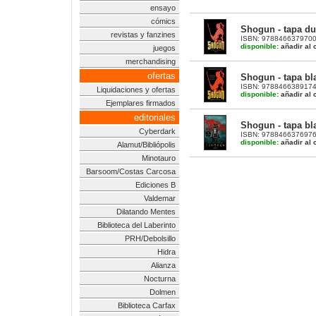
ensayo
cómics
Shogun - tapa du
revistas y fanzines
ISBN: 9788466379700 
disponible:
añadir al c
juegos
merchandising
ofertas
Shogun - tapa bl
ISBN: 9788466389174 
Liquidaciones y ofertas
disponible:
añadir al c
Ejemplares firmados
editoriales
Shogun - tapa bl
Cyberdark
ISBN: 9788466376976 
disponible:
añadir al c
Alamut/Bibliópolis
Minotauro
Barsoom/Costas Carcosa
Ediciones B
Valdemar
Dilatando Mentes
Biblioteca del Laberinto
PRH/Debolsillo
Hidra
Alianza
Nocturna
Dolmen
Biblioteca Carfax