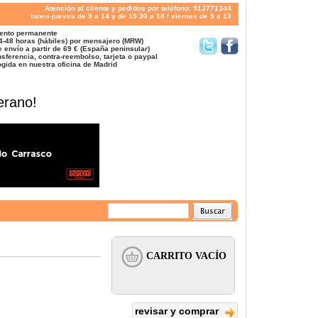
Atención al cliente y pedidos por teléfono: 913771344
lunes-jueves de 9 a 14 y de 15:30 a 18 / viernes de 9 a 13
ento permanente
4-48 horas (hábiles) por mensajero (MRW)
 envío a partir de 69 € (España peninsular)
sferencia, contra-reembolso, tarjeta o paypal
gida en nuestra oficina de Madrid
erano!
revisar y comprar