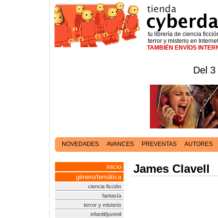
tu librería de ciencia ficció
terror y misterio en Interne
TAMBIÉN ENVÍOS INTE
Del 3
NOVEDADES
AVANCES
PREVENTAS
AUTORES
James Clavell
inicio
género/temática
ciencia ficción
fantasía
terror y misterio
infantil/juvenil