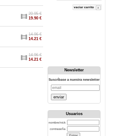
vaciar carrito
20.95 €
19.90 €
14.96 €
14.21 €
14.96 €
14.21 €
Newsletter
Suscríbase a nuestra newsletter
enviar
Usuarios
nombre/nick
contraseña