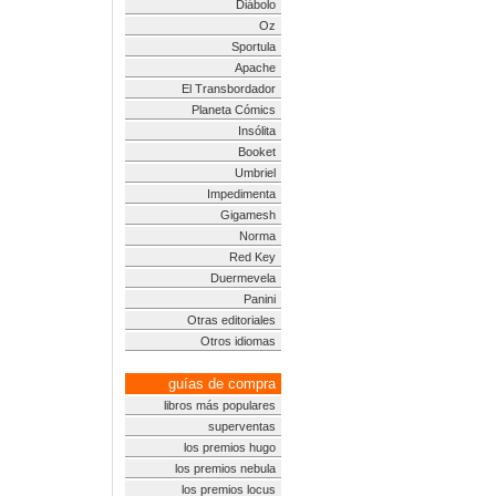
Diábolo
Oz
Sportula
Apache
El Transbordador
Planeta Cómics
Insólita
Booket
Umbriel
Impedimenta
Gigamesh
Norma
Red Key
Duermevela
Panini
Otras editoriales
Otros idiomas
guías de compra
libros más populares
superventas
los premios hugo
los premios nebula
los premios locus