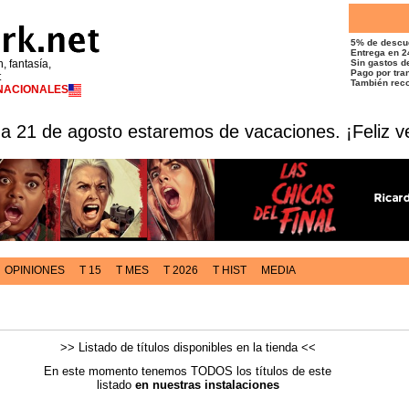
5% de descu
Entrega en 2
n, fantasía,
Sin gastos de
Pago por tran
t
También reco
RNACIONALES
 a 21 de agosto estaremos de vacaciones. ¡Feliz v
OPINIONES
T 15
T MES
T 2026
T HIST
MEDIA
>> Listado de títulos disponibles en la tienda <<
En este momento tenemos TODOS los títulos de este
listado
en nuestras instalaciones