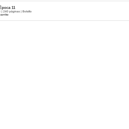
Época 11
 240 páginas | Bolsillo
carrito