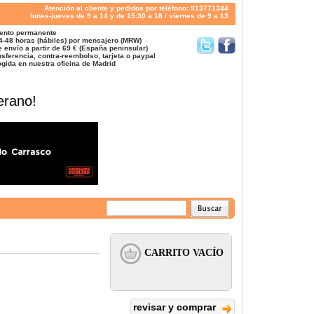
Atención al cliente y pedidos por teléfono: 913771344
lunes-jueves de 9 a 14 y de 15:30 a 18 / viernes de 9 a 13
ento permanente
4-48 horas (hábiles) por mensajero (MRW)
 envío a partir de 69 € (España peninsular)
sferencia, contra-reembolso, tarjeta o paypal
gida en nuestra oficina de Madrid
erano!
revisar y comprar