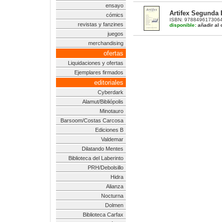
ensayo
Artifex Segunda 
cómics
ISBN: 9788496173064 |
revistas y fanzines
disponible:
añadir al 
juegos
merchandising
ofertas
Liquidaciones y ofertas
Ejemplares firmados
editoriales
Cyberdark
Alamut/Bibliópolis
Minotauro
Barsoom/Costas Carcosa
Ediciones B
Valdemar
Dilatando Mentes
Biblioteca del Laberinto
PRH/Debolsillo
Hidra
Alianza
Nocturna
Dolmen
Biblioteca Carfax