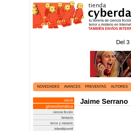
tu librería de ciencia ficció
terror y misterio en Interne
TAMBIÉN ENVÍOS INTE
Del 3
NOVEDADES
AVANCES
PREVENTAS
AUTORES
Jaime Serrano
inicio
género/temática
ciencia ficción
fantasía
terror y misterio
infantil/juvenil