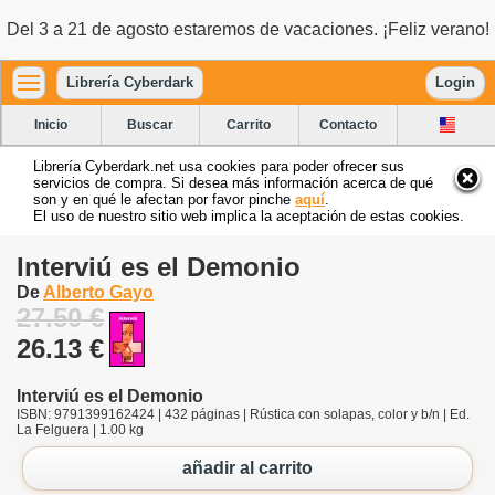
Del 3 a 21 de agosto estaremos de vacaciones. ¡Feliz verano!
Librería Cyberdark
Login
Inicio
Buscar
Carrito
Contacto
Librería Cyberdark.net usa cookies para poder ofrecer sus
servicios de compra. Si desea más información acerca de qué
son y en qué le afectan por favor pinche
aquí
.
El uso de nuestro sitio web implica la aceptación de estas cookies.
Interviú es el Demonio
De
Alberto Gayo
27.50 €
26.13 €
Interviú es el Demonio
ISBN: 9791399162424 | 432 páginas | Rústica con solapas, color y b/n | Ed.
La Felguera | 1.00 kg
añadir al carrito