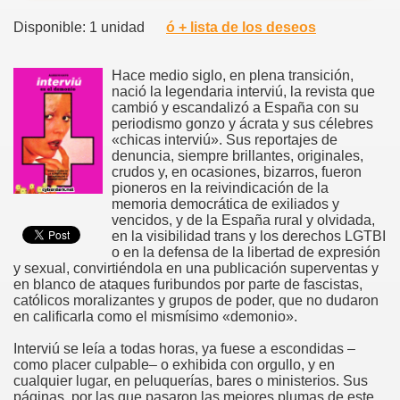
Disponible: 1 unidad
ó + lista de los deseos
Hace medio siglo, en plena transición,
nació la legendaria interviú, la revista que
cambió y escandalizó a España con su
periodismo gonzo y ácrata y sus célebres
«chicas interviú». Sus reportajes de
denuncia, siempre brillantes, originales,
crudos y, en ocasiones, bizarros, fueron
pioneros en la reivindicación de la
memoria democrática de exiliados y
vencidos, y de la España rural y olvidada,
en la visibilidad trans y los derechos LGTBI
o en la defensa de la libertad de expresión
y sexual, convirtiéndola en una publicación superventas y
en blanco de ataques furibundos por parte de fascistas,
católicos moralizantes y grupos de poder, que no dudaron
en calificarla como el mismísimo «demonio».
Interviú se leía a todas horas, ya fuese a escondidas –
como placer culpable– o exhibida con orgullo, y en
cualquier lugar, en peluquerías, bares o ministerios. Sus
páginas, por las que pasaron las mejores plumas de este