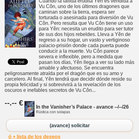
Cuando la fallida erudita Yên es vendida a
Vu Côn, uno de los últimos dragones que
caminan sobre la tierra, espera ser
torturada o asesinada para diversión de Vu
Côn. Pero resulta que Vu Côn tiene un uso
para Yên: necesita un erudito para ser tutor
de sus dos hijos rebeldes. Lleva a Yên de
regreso a su hogar, un vasto y vertiginoso
palacio-prisión donde cada puerta puede
conducir a la muerte. Vu Côn parece
severa e inflexible, pero a medida que
pasan los días, Yên llega a ver su lado más
amable y afectuoso. Se encuentra
peligrosamente atraída por el dragón que es su amo y
carcelero. Al final, Yên tendrá que decidir dónde reside su
propia felicidad y si sobrevivirá a la revelación de los
oscuros e inefables secretos de Vu Côn...
--.-- €
In the Vanisher’s Palace - avance --/--/26
Rústica con solapas
(avance) solicitar
ó + lista de los deseos