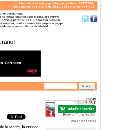
Atención al cliente y pedidos por teléfono: 913771344
lunes-jueves de 9 a 14 y de 15:30 a 18 / viernes de 9 a 13
ento permanente
4-48 horas (hábiles) por mensajero (MRW)
 envío a partir de 69 € (España peninsular)
sferencia, contra-reembolso, tarjeta o paypal
gida en nuestra oficina de Madrid
erano!
Impías
9.50 €
9.03 €
Envío en 7 días hábiles
+ lista de los deseos
 de la Madre, la entidad