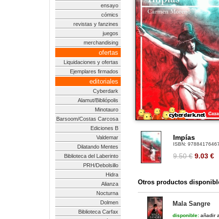
ensayo
cómics
revistas y fanzines
juegos
merchandising
ofertas
Liquidaciones y ofertas
Ejemplares firmados
editoriales
Cyberdark
Alamut/Bibliópolis
Minotauro
Barsoom/Costas Carcosa
Ediciones B
Impías
Valdemar
ISBN:
9788417646
Dilatando Mentes
9.50 €
9.03
€
Biblioteca del Laberinto
PRH/Debolsillo
Hidra
Otros productos disponibl
Alianza
Nocturna
Dolmen
Mala Sangre
Biblioteca Carfax
disponible:
añadir a