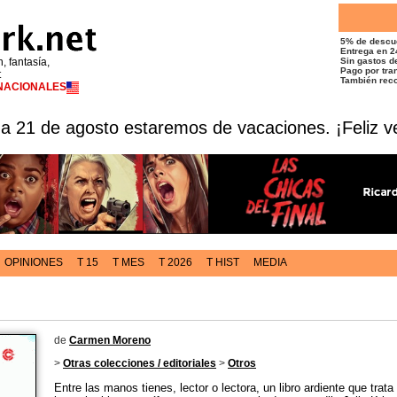
5% de descu
Entrega en 2
n, fantasía,
Sin gastos de
Pago por tran
t
También reco
RNACIONALES
 a 21 de agosto estaremos de vacaciones. ¡Feliz v
OPINIONES
T 15
T MES
T 2026
T HIST
MEDIA
de
Carmen Moreno
>
Otras colecciones / editoriales
>
Otros
Entre las manos tienes, lector o lectora, un libro ardiente que trata