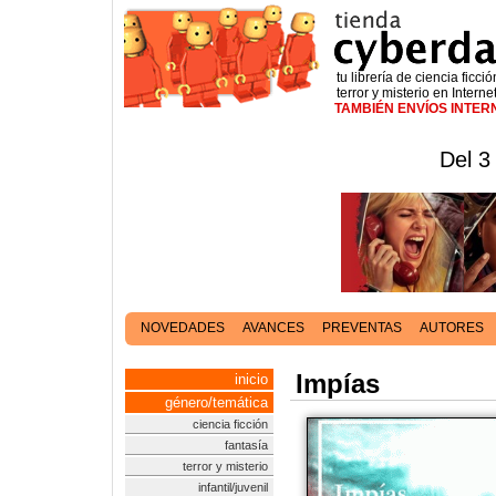
tu librería de ciencia ficció
terror y misterio en Interne
TAMBIÉN ENVÍOS INTE
Del 3
NOVEDADES
AVANCES
PREVENTAS
AUTORES
Impías
inicio
género/temática
ciencia ficción
fantasía
terror y misterio
infantil/juvenil