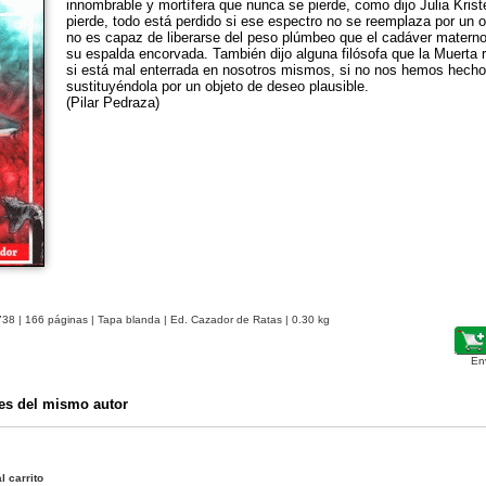
innombrable y mortífera que nunca se pierde, como dijo Julia Kri
pierde, todo está perdido si ese espectro no se reemplaza por un obj
no es capaz de liberarse del peso plúmbeo que el cadáver materno
su espalda encorvada. También dijo alguna filósofa que la Muerta
si está mal enterrada en nosotros mismos, si no nos hemos hech
sustituyéndola por un objeto de deseo plausible.
(Pilar Pedraza)
738
| 166 páginas | Tapa blanda | Ed. Cazador de Ratas | 0.30 kg
En
es del mismo autor
l carrito