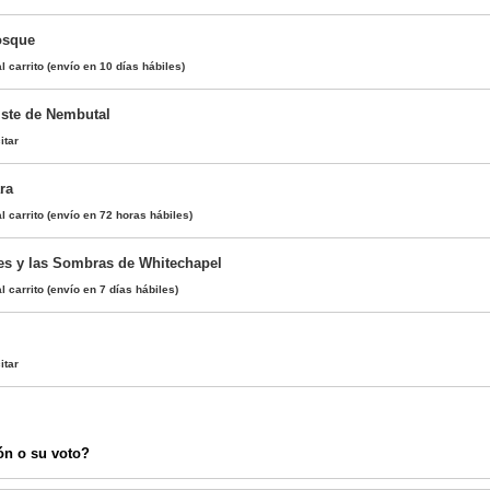
osque
l carrito
(envío en 10 días hábiles)
iste de Nembutal
itar
ra
l carrito
(envío en 72 horas hábiles)
s y las Sombras de Whitechapel
l carrito
(envío en 7 días hábiles)
itar
ón o su voto?