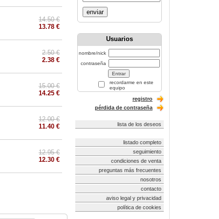
enviar
14.50 €
13.78 €
Usuarios
2.50 €
nombre/nick
2.38 €
contraseña
recordarme en este
15.00 €
equipo
14.25 €
registro
pérdida de contraseña
12.00 €
lista de los deseos
11.40 €
listado completo
12.95 €
seguimiento
12.30 €
condiciones de venta
preguntas más frecuentes
nosotros
contacto
aviso legal y privacidad
política de cookies