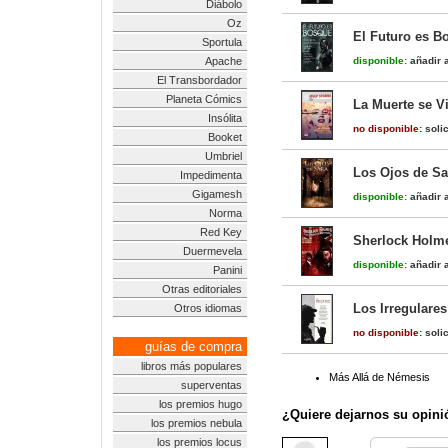
Diábolo
Oz
El Futuro es B
Sportula
Apache
disponible:
añadir a
El Transbordador
Planeta Cómics
La Muerte se V
Insólita
no disponible:
solic
Booket
Umbriel
Los Ojos de Sa
Impedimenta
Gigamesh
disponible:
añadir a
Norma
Red Key
Sherlock Holme
Duermevela
disponible:
añadir a
Panini
Otras editoriales
Los Irregulares
Otros idiomas
no disponible:
solic
guías de compra
libros más populares
Más Allá de Némesis
superventas
los premios hugo
¿Quiere dejarnos su opini
los premios nebula
los premios locus