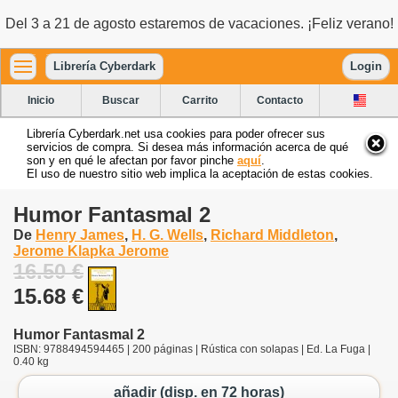
Del 3 a 21 de agosto estaremos de vacaciones. ¡Feliz verano!
Librería Cyberdark
Login
Inicio
Buscar
Carrito
Contacto
Librería Cyberdark.net usa cookies para poder ofrecer sus
servicios de compra. Si desea más información acerca de qué
son y en qué le afectan por favor pinche
aquí
.
El uso de nuestro sitio web implica la aceptación de estas cookies.
Humor Fantasmal 2
De
Henry James
,
H. G. Wells
,
Richard Middleton
,
Jerome Klapka Jerome
16.50 €
15.68 €
Humor Fantasmal 2
ISBN: 9788494594465 | 200 páginas | Rústica con solapas | Ed. La Fuga |
0.40 kg
añadir (disp. en 72 horas)