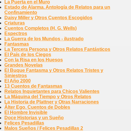
La Puerta en el Muro
Estado de Alarma. Antología de Relatos para un
Confinamiento
Daisy Miller y Otros Cuentos Escogidos
Criaturas
Cuentos Completos (H. G. Wells)
Espectros
La Guerra de los Mundos - ilustrado
Fantasmas
La Tercera Persona y Otros Relatos Fantásticos
El País de los Ciegos
Con la Risa en los Huesos
Grandes Novelas
El Buque Fantasma y Otros Relatos Tristes y
Siniestros
El Año 2000
13 Cuentos de Fantasmas
Relatos Inquietantes para Chicos Valientes
La Máquina del Tiempo y Otros Relatos
La Historia de Plattner y Otras Narraciones
Álter Ego. Cuentos de Dobles
El Hombre Invisible
Doce Historias y un Sueño
Felices Pesadillas
Malos Sueños / Felices Pesadillas 2