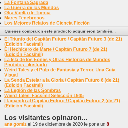
La Fontana Sagrada
La Guerra de los Mundos
Otra Vuelta de Tuerca
Mares Tenebrosos
Los Mejores Relatos de Ciencia Ficción
Quienes compraron este producto adquirieron también...
El Triunfo del Capitán Futuro / Capitán Futuro 3 (de 21)
(Edición Facsímil)
El Hechicero de Marte / Capitán Futuro 7 (de 21)
(Edición Facsímil)
La Isla de los Eones y Otras Historias de Mundos
Perdidos - ilustrado
Weird Tales y el Pulp de Fantasía y Terror. Una Guía
Visual
La Senda Estelar a la Gloria / Capitán Futuro 6 (de 21)
(Edición Facsímil)
La Legión de las Sombras
Weird Tales. Facsímil Selección 1945
Llamando al Capitán Futuro / Capitán Futuro 2 (de 21)
(Edición Facsímil)
Los visitantes opinaron...
ana gomiz
el 19 de diciembre de 2020 le pone un
8