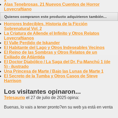
Alas Tenebrosas. 21 Nuevos Cuentos de Horror
Lovecraftiano
Quienes compraron este producto adquirieron también...
Horrores Indecibles. Historia de la Ficción
Sobrenatural Vol. 2
La Criatura de Allende el Infinito y Otros Relatos
Lovecraftianos
El Valle Perdido de Iskander
El Habitante del Lago y Otros Indeseables Vecinos
El Reino de las Sombras y Otros Relatos de un
Exiliado de Atlántida
El Doctor Diabólico / La Saga del Dr. Fu-Manchú 1 (de
5) - ilustrado
Una Princesa de Marte / Bajo las Lunas de Marte 1
El Secreto de la Tumba y Otros Casos de Steve
Harrison
Los visitantes opinaron...
Tetesaurio
el 27 de julio de 2025 opina:
Buenas, lo vais a tener pronto?en su web ya está en venta