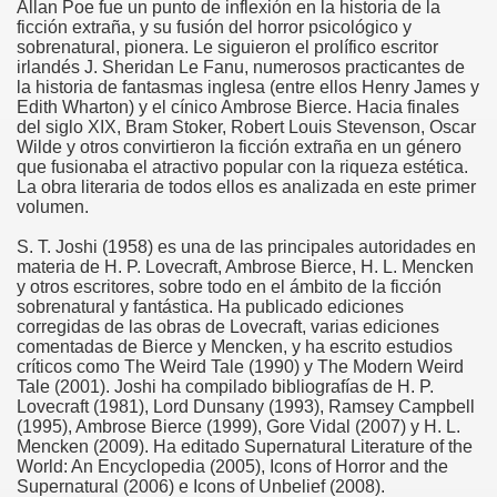
Allan Poe fue un punto de inflexión en la historia de la
ficción extraña, y su fusión del horror psicológico y
sobrenatural, pionera. Le siguieron el prolífico escritor
irlandés J. Sheridan Le Fanu, numerosos practicantes de
la historia de fantasmas inglesa (entre ellos Henry James y
Edith Wharton) y el cínico Ambrose Bierce. Hacia finales
del siglo XIX, Bram Stoker, Robert Louis Stevenson, Oscar
Wilde y otros convirtieron la ficción extraña en un género
que fusionaba el atractivo popular con la riqueza estética.
La obra literaria de todos ellos es analizada en este primer
volumen.
S. T. Joshi (1958) es una de las principales autoridades en
materia de H. P. Lovecraft, Ambrose Bierce, H. L. Mencken
y otros escritores, sobre todo en el ámbito de la ficción
sobrenatural y fantástica. Ha publicado ediciones
corregidas de las obras de Lovecraft, varias ediciones
comentadas de Bierce y Mencken, y ha escrito estudios
críticos como The Weird Tale (1990) y The Modern Weird
Tale (2001). Joshi ha compilado bibliografías de H. P.
Lovecraft (1981), Lord Dunsany (1993), Ramsey Campbell
(1995), Ambrose Bierce (1999), Gore Vidal (2007) y H. L.
Mencken (2009). Ha editado Supernatural Literature of the
World: An Encyclopedia (2005), Icons of Horror and the
Supernatural (2006) e Icons of Unbelief (2008).