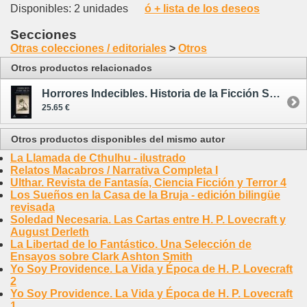
Disponibles: 2 unidades
ó + lista de los deseos
Secciones
Otras colecciones / editoriales
>
Otros
Otros productos relacionados
Horrores Indecibles. Historia de la Ficción Sobrenatural Vol. 2
25.65 €
Otros productos disponibles del mismo autor
La Llamada de Cthulhu - ilustrado
Relatos Macabros / Narrativa Completa I
Ulthar. Revista de Fantasía, Ciencia Ficción y Terror 4
Los Sueños en la Casa de la Bruja - edición bilingüe
revisada
Soledad Necesaria. Las Cartas entre H. P. Lovecraft y
August Derleth
La Libertad de lo Fantástico. Una Selección de
Ensayos sobre Clark Ashton Smith
Yo Soy Providence. La Vida y Época de H. P. Lovecraft
2
Yo Soy Providence. La Vida y Época de H. P. Lovecraft
1