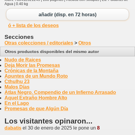
Agua | 0.40 kg
añadir (disp. en 72 horas)
ó + lista de los deseos
Secciones
Otras colecciones / editoriales
>
Otros
Otros productos disponibles del mismo autor
Nudo de Raices
Deja Morir las Promesas
Crónicas de la Montaña
Apuntes de un Mundo Roto
Cthulhu 23
Malos Días
Atlas Negro. Compendio de un Infierno Arrasado
Aquel Extraño Hombre Alto
En el Lago
Promesas de que Algún Día
Los visitantes opinaron...
dabatis
el 30 de enero de 2025 le pone un
8