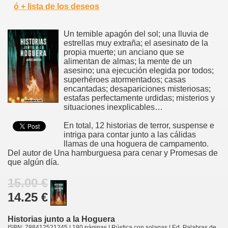
ó + lista de los deseos
Un temible apagón del sol; una lluvia de
estrellas muy extraña; el asesinato de la
propia muerte; un anciano que se
alimentan de almas; la mente de un
asesino; una ejecución elegida por todos;
superhéroes atormentados; casas
encantadas; desapariciones misteriosas;
estafas perfectamente urdidas; misterios y
situaciones inexplicables…
En total, 12 historias de terror, suspense e
intriga para contar junto a las cálidas
llamas de una hoguera de campamento.
Del autor de Una hamburguesa para cenar y Promesas de
que algún día.
15.00 €
14.25 €
Historias junto a la Hoguera
ISBN: 788412521245 | 180 páginas | Rústica con solapas | Ed. Palabras de