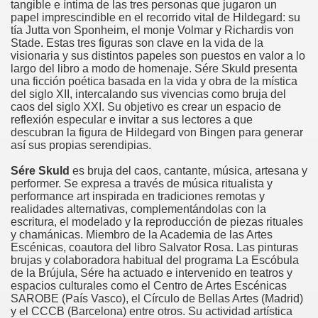
tangible e íntima de las tres personas que jugaron un
papel imprescindible en el recorrido vital de Hildegard: su
tía Jutta von Sponheim, el monje Volmar y Richardis von
Stade. Estas tres figuras son clave en la vida de la
visionaria y sus distintos papeles son puestos en valor a lo
largo del libro a modo de homenaje. Sére Skuld presenta
una ficción poética basada en la vida y obra de la mística
del siglo XII, intercalando sus vivencias como bruja del
caos del siglo XXI. Su objetivo es crear un espacio de
reflexión especular e invitar a sus lectores a que
descubran la figura de Hildegard von Bingen para generar
así sus propias serendipias.
Sére Skuld
es bruja del caos, cantante, música, artesana y
performer. Se expresa a través de música ritualista y
performance art inspirada en tradiciones remotas y
realidades alternativas, complementándolas con la
escritura, el modelado y la reproducción de piezas rituales
y chamánicas. Miembro de la Academia de las Artes
Escénicas, coautora del libro Salvator Rosa. Las pinturas
brujas y colaboradora habitual del programa La Escóbula
de la Brújula, Sére ha actuado e intervenido en teatros y
espacios culturales como el Centro de Artes Escénicas
SAROBE (País Vasco), el Círculo de Bellas Artes (Madrid)
y el CCCB (Barcelona) entre otros. Su actividad artística