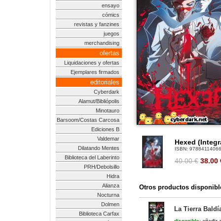
ensayo
cómics
revistas y fanzines
juegos
merchandising
ofertas
Liquidaciones y ofertas
Ejemplares firmados
editoriales
Cyberdark
Alamut/Bibliópolis
Minotauro
Barsoom/Costas Carcosa
Ediciones B
Valdemar
Hexed (Integr
Dilatando Mentes
ISBN:
9788411406
Biblioteca del Laberinto
40.00 €
38.00
PRH/Debolsillo
Hidra
Alianza
Otros productos disponibl
Nocturna
Dolmen
La Tierra Baldí
Biblioteca Carfax
disponible:
añadir a