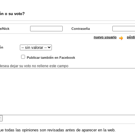
ón o su voto?
e/Nick
Contraseña
nuevo usuario
pérd
ón
Publicar también en Facebook
 desea dejar su voto no rellene este campo
ue todas las opiniones son revisadas antes de aparecer en la web.