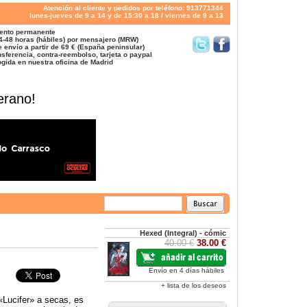
Atención al cliente y pedidos por teléfono: 913771344
lunes-jueves de 9 a 14 y de 15:30 a 18 / viernes de 9 a 13
ento permanente
4-48 horas (hábiles) por mensajero (MRW)
 envío a partir de 69 € (España peninsular)
sferencia, contra-reembolso, tarjeta o paypal
gida en nuestra oficina de Madrid
erano!
Hexed (Integral) - cómic
40.00 €
38.00 €
Envío en 4 días hábiles
+ lista de los deseos
«Lucifer» a secas, es