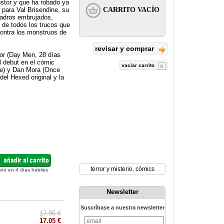
ostor y que ha robado ya
o para Val Brisendine, su
uadros embrujados,
 de todos los trucos que
contra los monstruos de
revisar y comprar
ror (Day Men, 28 días
l debut en el cómic
vaciar carrito
te) y Dan Mora (Once
del Hexed original y la
terror y misterio
,
cómics
vío en 4 días hábiles
Newsletter
Suscríbase a nuestra newsletter
17.95 €
17.05 €