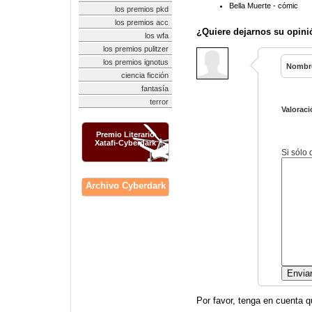
Bella Muerte - cómic
los premios pkd
los premios acc
¿Quiere dejarnos su opini
los wfa
los premios pulitzer
los premios ignotus
Nombr
ciencia ficción
fantasía
terror
Valoraci
Premio Literario
Xatafi-Cyberdark
Si sólo
Archivo Cyberdark
Por favor, tenga en cuenta q