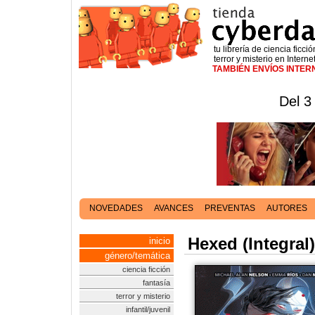
tu librería de ciencia ficció
terror y misterio en Interne
TAMBIÉN ENVÍOS INTE
Del 3
NOVEDADES
AVANCES
PREVENTAS
AUTORES
Hexed (Integral
inicio
género/temática
ciencia ficción
fantasía
terror y misterio
infantil/juvenil