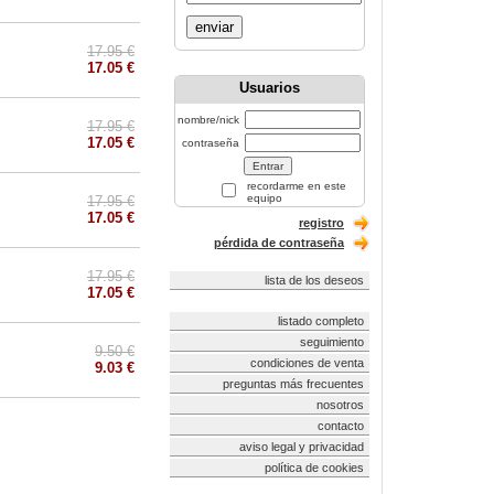
enviar
17.95 €
17.05 €
Usuarios
nombre/nick
17.95 €
17.05 €
contraseña
recordarme en este
equipo
17.95 €
17.05 €
registro
pérdida de contraseña
17.95 €
lista de los deseos
17.05 €
listado completo
seguimiento
9.50 €
condiciones de venta
9.03 €
preguntas más frecuentes
nosotros
contacto
aviso legal y privacidad
política de cookies