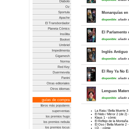
Diábolo
Oz
Sportula
Monarquías en 
Apache
disponible:
añadir a
El Transbordador
Planeta Cómics
El Parlamento d
Insólita
disponible:
añadir a
Booket
Umbriel
Impedimenta
Inglés Antiguo 
Gigamesh
disponible:
añadir a
Norma
Red Key
El Rey Ya No Es
Duermevela
Panini
disponible:
añadir a
Otras editoriales
Otros idiomas
Lenguas Matern
disponible:
añadir a
guías de compra
libros más populares
La Rata / Bella Muerte 3
superventas
El Nido / Mirror 2 (de 2)
los premios hugo
Klaus 1 - cómic
El Reflejo de la Montaña 
los premios nebula
El Oso / Bella Muerte 2 
los premios locus
I.D. - cómic