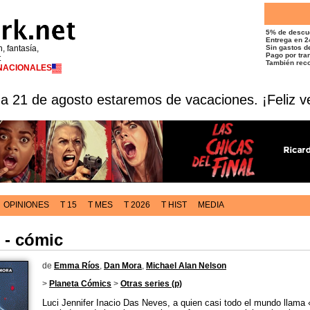
5% de descu
Entrega en 2
n, fantasía,
Sin gastos de
Pago por tran
t
También reco
RNACIONALES
 a 21 de agosto estaremos de vacaciones. ¡Feliz v
OPINIONES
T 15
T MES
T 2026
T HIST
MEDIA
) - cómic
de
Emma Ríos
,
Dan Mora
,
Michael Alan Nelson
>
Planeta Cómics
>
Otras series (p)
Luci Jennifer Inacio Das Neves, a quien casi todo el mundo llama 