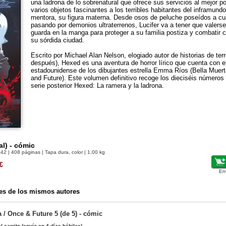
una ladrona de lo sobrenatural que ofrece sus servicios al mejor p
varios objetos fascinantes a los terribles habitantes del inframund
mentora, su figura materna. Desde osos de peluche poseídos a c
pasando por demonios ultraterrenos, Lucifer va a tener que valerse
guarda en la manga para proteger a su familia postiza y combatir 
su sórdida ciudad.
Escrito por Michael Alan Nelson, elogiado autor de historias de ter
después), Hexed es una aventura de horror lírico que cuenta con e
estadounidense de los dibujantes estrella Emma Ríos (Bella Muer
and Future). Este volumen definitivo recoge los dieciséis números 
serie posterior Hexed: La ramera y la ladrona.
al) - cómic
642
| 408 páginas | Tapa dura, color | 1.00 kg
€
En
es de los mismos autores
a / Once & Future 5 (de 5) - cómic
l carrito
(envío en 4 días hábiles)