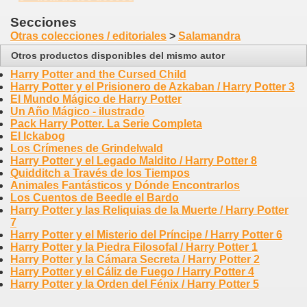
Secciones
Otras colecciones / editoriales
>
Salamandra
Otros productos disponibles del mismo autor
Harry Potter and the Cursed Child
Harry Potter y el Prisionero de Azkaban / Harry Potter 3
El Mundo Mágico de Harry Potter
Un Año Mágico - ilustrado
Pack Harry Potter. La Serie Completa
El Ickabog
Los Crímenes de Grindelwald
Harry Potter y el Legado Maldito / Harry Potter 8
Quidditch a Través de los Tiempos
Animales Fantásticos y Dónde Encontrarlos
Los Cuentos de Beedle el Bardo
Harry Potter y las Reliquias de la Muerte / Harry Potter
7
Harry Potter y el Misterio del Príncipe / Harry Potter 6
Harry Potter y la Piedra Filosofal / Harry Potter 1
Harry Potter y la Cámara Secreta / Harry Potter 2
Harry Potter y el Cáliz de Fuego / Harry Potter 4
Harry Potter y la Orden del Fénix / Harry Potter 5