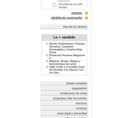
recordarme en este
equipo
registro
pérdida de contraseña
lista de los deseos
Lo + vendido
Mundo Subterráneo. Puertas
Secretas, Ciudades
Sumergidas y Utopías Bajo
Tierra
Presencia Humana Magazine
6
Mágicas. Brujas, Magas y
Sacerdotisas del amor
Valle-Inclán y el Insólito Caso
del Hombre con Rayos X en
los Ojos
listado completo
seguimiento
condiciones de venta
preguntas más frecuentes
nosotros
contacto
aviso legal y privacidad