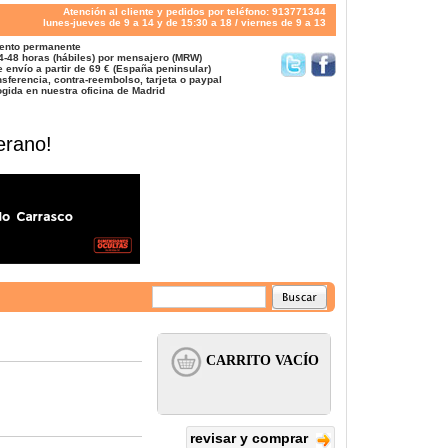
Atención al cliente y pedidos por teléfono: 913771344
lunes-jueves de 9 a 14 y de 15:30 a 18 / viernes de 9 a 13
ento permanente
4-48 horas (hábiles) por mensajero (MRW)
 envío a partir de 69 € (España peninsular)
sferencia, contra-reembolso, tarjeta o paypal
gida en nuestra oficina de Madrid
erano!
revisar y comprar