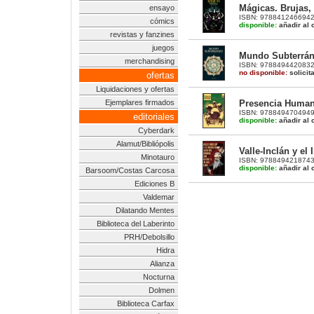
Mágicas. Brujas,
ensayo
ISBN: 9788412466942 | 
cómics
disponible:
añadir al c
revistas y fanzines
juegos
Mundo Subterráne
merchandising
ISBN: 9788494420832 |
no disponible:
solicit
ofertas
Liquidaciones y ofertas
Presencia Human
Ejemplares firmados
ISBN: 9788494704949 | 
editoriales
disponible:
añadir al c
Cyberdark
Alamut/Bibliópolis
Valle-Inclán y e
Minotauro
ISBN: 9788494218743 |
disponible:
añadir al c
Barsoom/Costas Carcosa
Ediciones B
Valdemar
Dilatando Mentes
Biblioteca del Laberinto
PRH/Debolsillo
Hidra
Alianza
Nocturna
Dolmen
Biblioteca Carfax