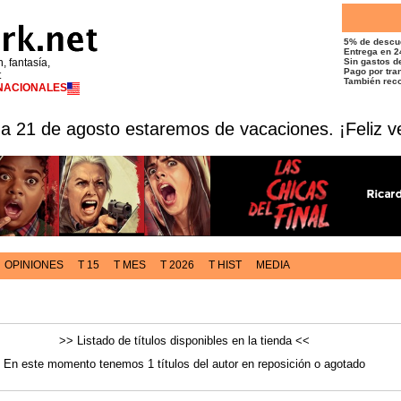
5% de descu
Entrega en 2
n, fantasía,
Sin gastos de
Pago por tran
t
También reco
RNACIONALES
 a 21 de agosto estaremos de vacaciones. ¡Feliz v
OPINIONES
T 15
T MES
T 2026
T HIST
MEDIA
>> Listado de títulos disponibles en la tienda <<
En este momento tenemos 1 títulos del autor en reposición o agotado