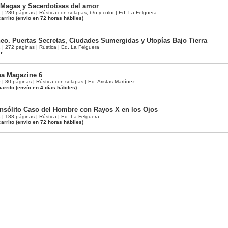
 Magas y Sacerdotisas del amor
280 páginas | Rústica con solapas, b/n y color | Ed. La Felguera
arrito
(envío en 72 horas hábiles)
o. Puertas Secretas, Ciudades Sumergidas y Utopías Bajo Tierra
 272 páginas | Rústica | Ed. La Felguera
ar
a Magazine 6
80 páginas | Rústica con solapas | Ed. Aristas Martínez
arrito
(envío en 4 días hábiles)
l Insólito Caso del Hombre con Rayos X en los Ojos
 188 páginas | Rústica | Ed. La Felguera
arrito
(envío en 72 horas hábiles)