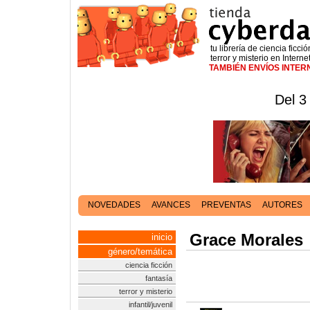
tu librería de ciencia ficció
terror y misterio en Interne
TAMBIÉN ENVÍOS INTE
Del 3
NOVEDADES
AVANCES
PREVENTAS
AUTORES
Grace Morales
inicio
género/temática
ciencia ficción
fantasía
terror y misterio
infantil/juvenil