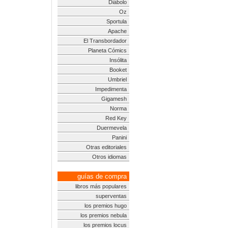
Diábolo
Oz
Sportula
Apache
El Transbordador
Planeta Cómics
Insólita
Booket
Umbriel
Impedimenta
Gigamesh
Norma
Red Key
Duermevela
Panini
Otras editoriales
Otros idiomas
guías de compra
libros más populares
superventas
los premios hugo
los premios nebula
los premios locus