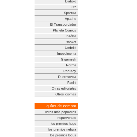
Diábolo
Oz
Sportula
Apache
El Transbordador
Planeta Cómics
Insólita
Booket
Umbriel
Impedimenta
Gigamesh
Norma
Red Key
Duermevela
Panini
Otras editoriales
Otros idiomas
guías de compra
libros más populares
superventas
los premios hugo
los premios nebula
los premios locus