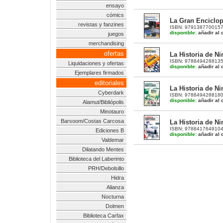
ensayo
cómics
La Gran Enciclop
revistas y fanzines
ISBN: 9791387700157 |
disponible:
añadir al c
juegos
merchandising
ofertas
La Historia de N
ISBN: 9788494288135 |
Liquidaciones y ofertas
disponible:
añadir al c
Ejemplares firmados
editoriales
La Historia de N
Cyberdark
ISBN: 9788494288180 |
disponible:
añadir al c
Alamut/Bibliópolis
Minotauro
Barsoom/Costas Carcosa
La Historia de N
ISBN: 9788417649104 |
Ediciones B
disponible:
añadir al c
Valdemar
Dilatando Mentes
Biblioteca del Laberinto
PRH/Debolsillo
Hidra
Alianza
Nocturna
Dolmen
Biblioteca Carfax