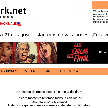
5% de descu
Entrega en 2
n, fantasía,
Sin gastos de
Pago por tran
t
También reco
RNACIONALES
 a 21 de agosto estaremos de vacaciones. ¡Feliz v
OPINIONES
T 15
T MES
T 2026
T HIST
MEDIA
>> Listado de títulos disponibles en la tienda <<
En este momento tenemos todos los títulos del
autor para ser encargados
Estamos esperando más información del título/s del listado