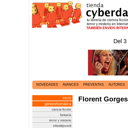
tu librería de ciencia ficció
terror y misterio en Interne
TAMBIÉN ENVÍOS INTE
Del 3
NOVEDADES
AVANCES
PREVENTAS
AUTORES
Florent Gorges
inicio
género/temática
ciencia ficción
fantasía
terror y misterio
infantil/juvenil