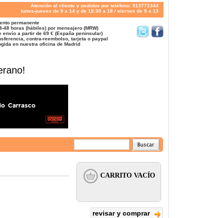
Atención al cliente y pedidos por teléfono: 913771344
lunes-jueves de 9 a 14 y de 15:30 a 18 / viernes de 9 a 13
ento permanente
4-48 horas (hábiles) por mensajero (MRW)
 envío a partir de 69 € (España peninsular)
sferencia, contra-reembolso, tarjeta o paypal
gida en nuestra oficina de Madrid
erano!
revisar y comprar