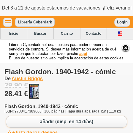
Del 3 a 21 de agosto estaremos de vacaciones. ¡Feliz verano!
Librería Cyberdark
Login
Inicio
Buscar
Carrito
Contacto
Librería Cyberdark.net usa cookies para poder ofrecer sus
servicios de compra. Si desea más información acerca de qué
son y en qué le afectan por favor pinche
aquí
.
El uso de nuestro sitio web implica la aceptación de estas cookies.
Flash Gordon. 1940-1942 - cómic
De
Austin Briggs
29.90 €
28.41 €
Flash Gordon. 1940-1942 - cómic
ISBN: 9788417389666 | 180 páginas | Tapa dura apaisada, b/n | 1.10 kg
añadir (disp. en 14 días)
ó + lista de los deseos