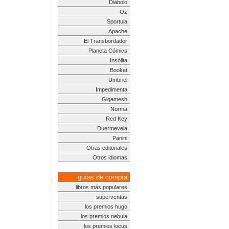
Diábolo
Oz
Sportula
Apache
El Transbordador
Planeta Cómics
Insólita
Booket
Umbriel
Impedimenta
Gigamesh
Norma
Red Key
Duermevela
Panini
Otras editoriales
Otros idiomas
guías de compra
libros más populares
superventas
los premios hugo
los premios nebula
los premios locus