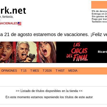
5% de descu
Entrega en 2
n, fantasía,
Sin gastos de
Pago por tran
t
También reco
RNACIONALES
 a 21 de agosto estaremos de vacaciones. ¡Feliz v
OPINIONES
T 15
T MES
T 2026
T HIST
MEDIA
o
>> Listado de títulos disponibles en la tienda <<
En este momento estamos reponiendo los títulos de este autor