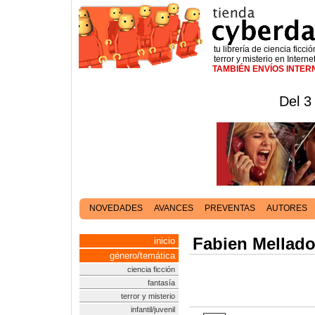
tu librería de ciencia ficció
terror y misterio en Interne
TAMBIÉN ENVÍOS INTE
Del 3
NOVEDADES
AVANCES
PREVENTAS
AUTORES
Fabien Mellad
inicio
género/temática
ciencia ficción
fantasía
terror y misterio
infantil/juvenil