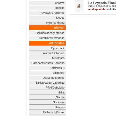
La Leyenda Final
ensayo
ISBN: 9788494714962 |
cómics
no disponible:
solicit
revistas y fanzines
juegos
merchandising
ofertas
Liquidaciones y ofertas
Ejemplares firmados
editoriales
Cyberdark
Alamut/Bibliópolis
Minotauro
Barsoom/Costas Carcosa
Ediciones B
Valdemar
Dilatando Mentes
Biblioteca del Laberinto
PRH/Debolsillo
Hidra
Alianza
Nocturna
Dolmen
Biblioteca Carfax