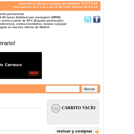
Atención al cliente y pedidos por teléfono: 913771344
lunes-jueves de 9 a 14 y de 15:30 a 18 / viernes de 9 a 13
ento permanente
4-48 horas (hábiles) por mensajero (MRW)
 envío a partir de 69 € (España peninsular)
sferencia, contra-reembolso, tarjeta o paypal
gida en nuestra oficina de Madrid
erano!
revisar y comprar