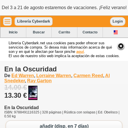
Del 3 a 21 de agosto estaremos de vacaciones. ¡Feliz verano!
Librería Cyberdark
Login
Inicio
Buscar
Carrito
Contacto
Librería Cyberdark.net usa cookies para poder ofrecer sus
servicios de compra. Si desea más información acerca de qué
son y en qué le afectan por favor pinche
aquí
.
El uso de nuestro sitio web implica la aceptación de estas cookies.
En la Oscuridad
De
Ed Warren
,
Lorraine Warren
,
Carmen Reed
,
Al
Snedeker
,
Ray Garton
14.00 €
13.30 €
En la Oscuridad
ISBN: 9788491116325 | 328 páginas | Rústica con solapas | Ed. Obelisco |
0.50 kg
añadir (disp. en 7 días)