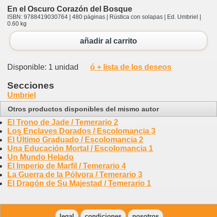
En el Oscuro Corazón del Bosque
ISBN: 9788419030764 | 480 páginas | Rústica con solapas | Ed. Umbriel |
0.60 kg
añadir al carrito
Disponible: 1 unidad
ó + lista de los deseos
Secciones
Umbriel
Otros productos disponibles del mismo autor
El Trono de Jade / Temerario 2
Los Enclaves Dorados / Escolomancia 3
El Último Graduado / Escolomancia 2
Una Educación Mortal / Escolomancia 1
Un Mundo Helado
El Imperio de Marfil / Temerario 4
La Guerra de la Pólvora / Temerario 3
El Dragón de Su Majestad / Temerario 1
legal
condiciones
nosotros